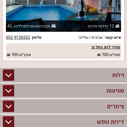
12 יחידות אירוח
מקסימום אורחים ללינה: 42
איש קשר:
אביבית / עליזה
טלפון:
052-9126552
מחיר לזוג החל מ:
סופ״ש
700
אמצ״ש
700
וילות
סוויטות
וילות בצפון
וילות להשכרה
צימרים
סוויטות בצפון
וילות למשפחות
צימרים לזוגות עם בריכה פרטית
דירות נופש
צימרים בצפון