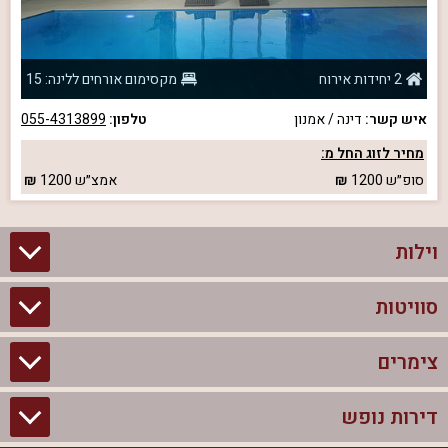
2 יחידות אירוח
מקסימום אורחים ללינה: 15
איש קשר:
דינה / אמנון
טלפון:
055-4313899
מחיר לזוג החל מ:
סופ״ש
1200
אמצ״ש
1200
וילות
סוויטות
וילות בצפון
וילות להשכרה
צימרים
סוויטות בצפון
וילות למשפחות
צימרים לזוגות עם בריכה פרטית
דירות נופש
צימרים בצפון
וילות למסיבת רווקים