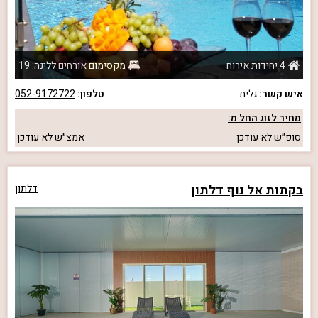
4 יחידות אירוח
מקסימום אורחים ללינה: 19
איש קשר:
גלית
טלפון:
052-9172722
מחיר לזוג החל מ:
סופ״ש
לא עודכן
אמצ״ש
לא עודכן
בקתות אל נוף דלתון
דלתון