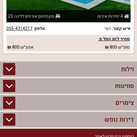
4 יחידות אירוח
מקסימום אורחים ללינה: 23
איש קשר:
רמי
טלפון:
055-4314217
מחיר לזוג החל מ:
סופ״ש
800
אמצ״ש
800
וילות
סוויטות
וילות בצפון
וילות להשכרה
צימרים
סוויטות בצפון
וילות למשפחות
צימרים לזוגות עם בריכה פרטית
דירות נופש
צימרים בצפון
וילות למסיבת רווקים
סוויטות לזוגות
צימרים לזוגות
הוספת נכס חדש לאתר