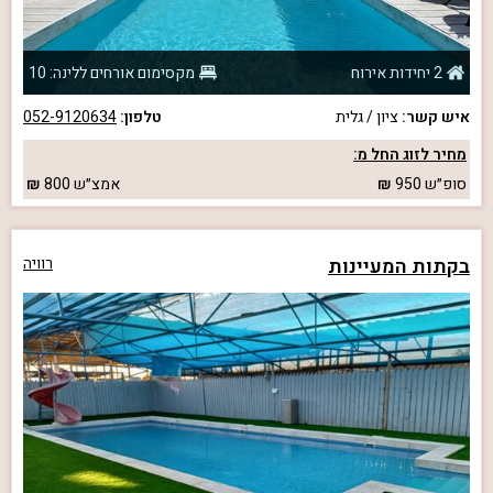
2 יחידות אירוח
מקסימום אורחים ללינה: 10
איש קשר:
ציון / גלית
טלפון:
052-9120634
מחיר לזוג החל מ:
סופ״ש
950
אמצ״ש
800
בקתות המעיינות
רוויה