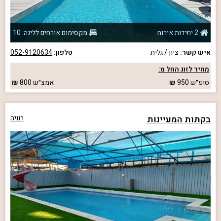
2 יחידות אירוח
מקסימום אורחים ללינה: 10
איש קשר:
ציון / גלית
טלפון:
052-9120634
מחיר לזוג החל מ:
סופ״ש
950
אמצ״ש
800
בקתות המעיינות
רוויה