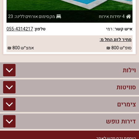
4 יחידות אירוח
מקסימום אורחים ללינה: 23
איש קשר:
רמי
טלפון:
055-4314217
מחיר לזוג החל מ:
סופ״ש
800
אמצ״ש
800
וילות
סוויטות
וילות בצפון
וילות להשכרה
צימרים
סוויטות בצפון
וילות למשפחות
צימרים לזוגות עם בריכה פרטית
דירות נופש
צימרים בצפון
וילות למסיבת רווקים
סוויטות לזוגות
צימרים לזוגות
הוספת נכס חדש לאתר