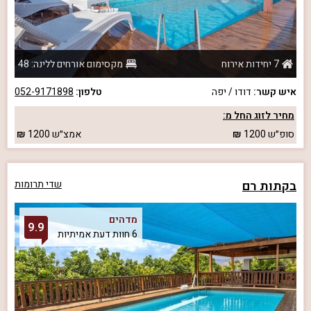
7 יחידות אירוח
מקסימום אורחים ללינה: 48
איש קשר:
דודו / יפה
טלפון:
052-9171898
מחיר לזוג החל מ:
סופ״ש
1200
אמצ״ש
1200
בקתות רם
שדי תרומות
מדהים
9.9
6 חוות דעת אמיתיות