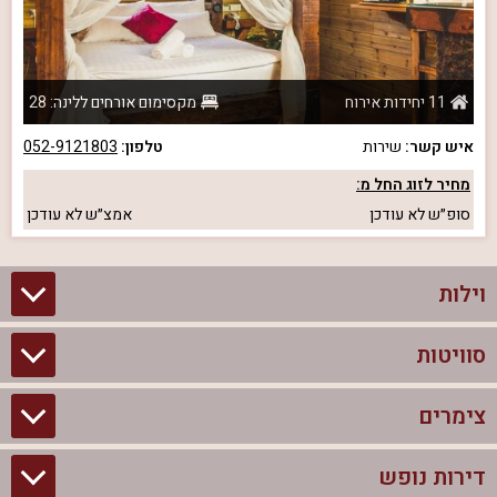
11 יחידות אירוח
מקסימום אורחים ללינה: 28
איש קשר:
שירות
טלפון:
052-9121803
מחיר לזוג החל מ:
סופ״ש
לא עודכן
אמצ״ש
לא עודכן
וילות
סוויטות
וילות בצפון
וילות להשכרה
צימרים
סוויטות בצפון
וילות למשפחות
צימרים לזוגות עם בריכה פרטית
דירות נופש
צימרים בצפון