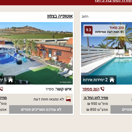
קורה למסיבת כיתה
אוטופיה בצפון
רחוב
טוב מאוד
9.3
41 חוות דעת אמיתיות
2 יחידות אירוח
5 יחידות אירוח
הצג מספר
איש קשר:
ספיר
מחיר לזוג החל מ:
מחיר 
לא נמצאו חוות דעת
סופ"ש 950 ₪
סופ"ש
נויים
לא עודכנו תאריכים פנויים
אמצ"ש 850 ₪
אמצ"