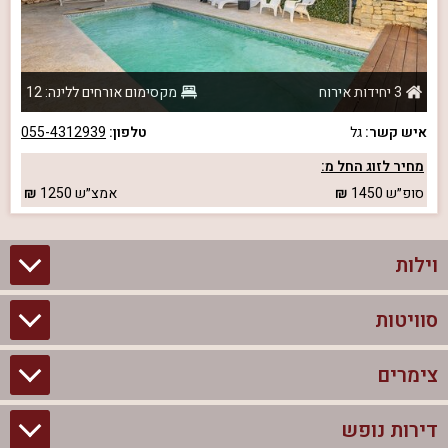
3 יחידות אירוח
מקסימום אורחים ללינה: 12
איש קשר:
גל
טלפון:
055-4312939
מחיר לזוג החל מ:
סופ״ש
1450
אמצ״ש
1250
וילות
סוויטות
וילות בצפון
וילות להשכרה
צימרים
סוויטות בצפון
וילות למשפחות
צימרים לזוגות עם בריכה פרטית
דירות נופש
צימרים בצפון