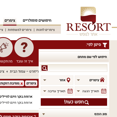
חיפושים פופולריים
צימרים
צימרים לזוגות
צימרים למשפחות
צימ
סינון לפי:
חיפוש לפי שם מתחם
איך זה עובד
מהתקשו
חיפוש
ריזורט – עמוד הבית
צימ
לפי
שם
צימרים
אזור
צימרים
מסיבת רווקות
מתחם
תאריך הגעה
תאריך עזיבה
ארוחת בוקר חינם לחיילים
חפש כעת!
ארוחת בוקר חינם לחיילים
סוג הנכס