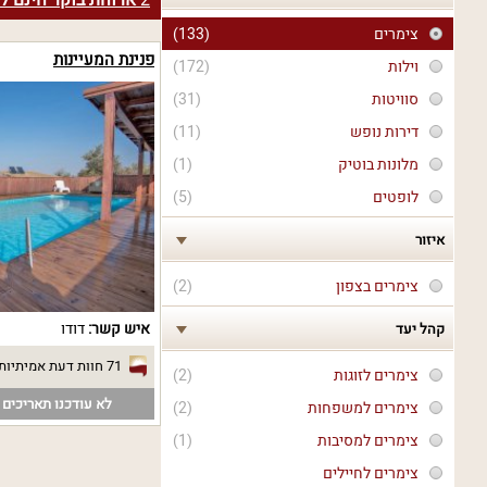
2
ארוחת בוקר חינם לח
צימרים
(133)
פנינת המעיינות
וילות
(172)
סוויטות
(31)
דירות נופש
(11)
מלונות בוטיק
(1)
לופטים
(5)
איזור
צימרים בצפון
(2)
איש קשר:
דודו
קהל יעד
71 חוות דעת אמיתיות
צימרים לזוגות
(2)
לא עודכנו תאריכים פ
צימרים למשפחות
(2)
צימרים למסיבות
(1)
צימרים לחיילים