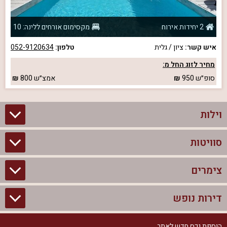
2 יחידות אירוח
מקסימום אורחים ללינה: 10
איש קשר:
ציון / גלית
טלפון:
052-9120634
מחיר לזוג החל מ:
סופ״ש
950
אמצ״ש
800
וילות
סוויטות
וילות בצפון
וילות להשכרה
צימרים
סוויטות בצפון
וילות למשפחות
צימרים לזוגות עם בריכה פרטית
דירות נופש
צימרים בצפון
וילות למסיבת רווקים
סוויטות לזוגות
צימרים לזוגות
הוספת נכס חדש לאתר