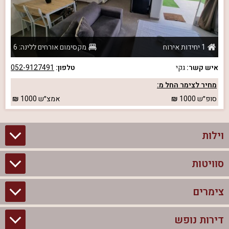
1 יחידות אירוח
מקסימום אורחים ללינה: 6
איש קשר:
גקי
טלפון:
052-9127491
מחיר לצימר החל מ:
סופ״ש
1000
אמצ״ש
1000
וילות
סוויטות
וילות בצפון
וילות להשכרה
צימרים
סוויטות בצפון
וילות למשפחות
צימרים לזוגות עם בריכה פרטית
דירות נופש
צימרים בצפון