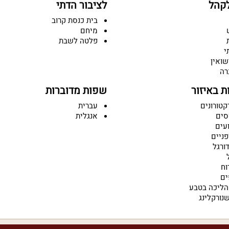
קהל
לציבור הדתי
בית כנסת קרוב
מיחם
פלטה לשבת
י
שואין
רה
 באיזור
שפות מדוברות
קטורונים
עברית
סים
אנגלית
עים
פניים
ורגל
וח
ים
הליכה בטבע
נורקלינג