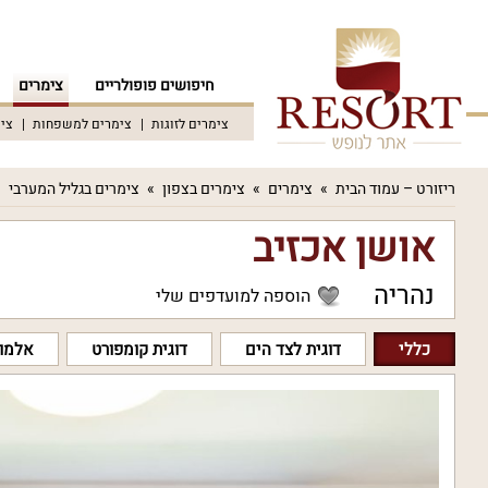
חיפושים פופולריים
צימרים
צימרים לזוגות
צימרים למשפחות
צימ
ריזורט – עמוד הבית
צימרים
צימרים בצפון
צימרים בגליל המערבי
אושן אכזיב
נהריה
הוספה למועדפים שלי
כללי
דוגית לצד הים
דוגית קומפורט
אלמוג