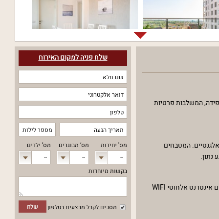
שלח פניה למקום האירוח
פידה, המשלבות פרטיות
ת ושולחנות אוכל אלגנטיים. המטבחים
מס' יחידות
מס‘ מבוגרים
מס‘ ילדים
 נתון.
--
--
--
בקשות מיוחדות
במתחם החיצוני תוכלו למצוא שולחן גינה, פינות ישיבה וריהוט גן חיצוני, המאפשרים לכם להירגע וליהנות מהאוויר הצח והנופים המרהיבים. בנוסף, אנו מציעים אינטרנט אלחוטי WIFI
שלח
מסכים לקבל מבצעים בטלפון