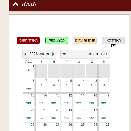
למעלה
תאריך לא
חגים ומועדים
מבצע מוזל
תאריך תפוס
זמין
אוגוסט
2026
א
ב
ג
ד
ה
ו
שבת
1
8
7
6
5
4
3
2
פנוי
15
14
13
12
11
10
9
פנוי
פנוי
פנוי
פנוי
פנוי
פנוי
פנוי
22
21
20
19
18
17
16
פנוי
פנוי
פנוי
פנוי
פנוי
פנוי
פנוי
29
28
27
26
25
24
23