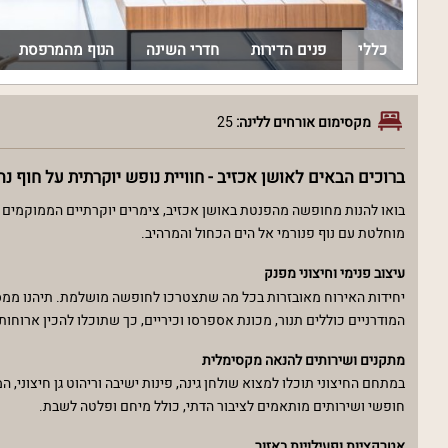
כללי
פנים הדירות
חדרי השינה
הנוף מהמרפסת
מקסימום אורחים ללינה:
25
ברוכים הבאים לאושן אכזיב - חוויית נופש יוקרתית על חוף נה
בואו להנות מחופשה מהפנטת באושן אכזיב, צימרים יוקרתיים הממוקמים ב
מוחלטת עם נוף פנורמי אל הים הכחול והמרהיב.
עיצוב פנימי וחיצוני מפנק
המודרניים כוללים תנור, מכונת אספרסו וכיריים, כך שתוכלו להכין ארוחו
מתקנים ושירותים להנאה מקסימלית
חופשי ושירותים מותאמים לציבור הדתי, כולל מיחם ופלטה לשבת.
אטרקציות ופעילויות באזור