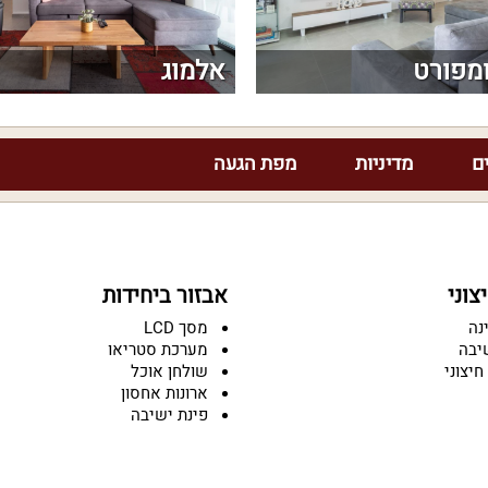
ומפורט
אלמוג
ם
מדיניות
מפת הגעה
וני
אבזור ביחידות
נה
מסך LCD
יבה
מערכת סטריאו
חיצוני
שולחן אוכל
ארונות אחסון
פינת ישיבה