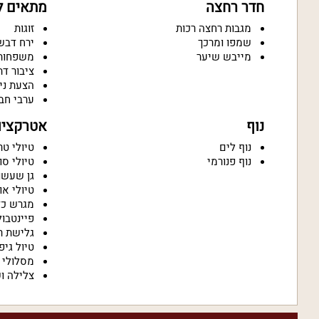
חדר רחצה
מתאים ל
מגבות רחצה רכות
זוגות
שמפו ומרכך
ירח דבש
מייבש שיער
משפחות
ציבור דת
הצעת ני
ערבי חב
נוף
אטרקציות
נוף לים
טיולי טר
נוף פנורמי
טיולי סו
גן שעשו
טיולי או
מגרש כד
פיינטבול
גלישת ר
טיול גיפ
מסלולי 
צלילה וש