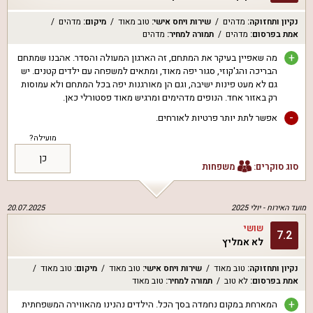
נקיון ותחזוקה
:
מדהים
שירות ויחס אישי
:
טוב מאוד
מיקום
:
מדהים
אמת בפרסום
:
מדהים
תמורה למחיר
:
מדהים
+
מה שאפיין בעיקר את המתחם, זה הארגון המעולה והסדר. אהבנו שמתחם
הבריכה והג'קוזי, סגור יפה מאוד, ומתאים למשפחה עם ילדים קטנים. יש
גם לא מעט פינות ישיבה, וגם הן מאורגנות יפה בכל המתחם ולא עמוסות
רק באזור אחד. הנופים מדהימים ומרגיש מאוד פסטורלי כאן.
-
אפשר לתת יותר פרטיות לאורחים.
מועילה?
כן
סוג סוקרים:
משפחות
מועד האירוח -
יולי 2025
20.07.2025
שושי
7.2
לא אמליץ
נקיון ותחזוקה
:
טוב מאוד
שירות ויחס אישי
:
טוב מאוד
מיקום
:
טוב מאוד
אמת בפרסום
:
לא טוב
תמורה למחיר
:
טוב מאוד
+
המארחת במקום נחמדה בסך הכל. הילדים נהנינו מהאווירה המשפחתית