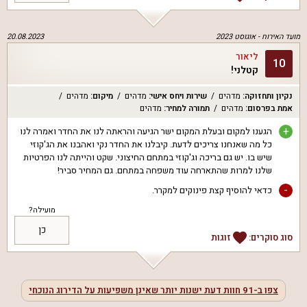
מועד האירוח -
אוגוסט 2023
20.08.2023
ליאור
10
קטלני!
נקיון ותחזוקה
:
מדהים
שירות ויחס אישי
:
מדהים
מיקום
:
מדהים
אמת בפרסום
:
מדהים
תמורה למחיר
:
מדהים
+
הגענו למקום ובעלת המקום ישר הגיעה והראתה לנו את החדר ואמרה לנו
כל מה שאנחנו צריכים לדעת. קיבלנו את החדר נקי ואהבנו את הג'קוזי
שיש בו. יש גם בריכה וג'קוזי במתחם החיצוני. שקט והייתה לנו הפרטיות
שלנו למרות שהתארחה עוד משפחה במתחם. גם המחיר סביר!
-
כדאי להוסיף קצת פינוקים למקרר.
מועילה?
כן
סוג סוקרים:
זוגות
צפו ב-
91
חוות דעת ישנות יותר שאינן משפיעות על הדירוג הנוכחי