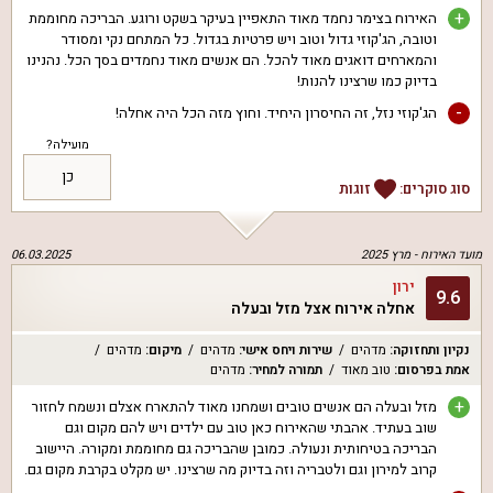
+
האירוח בצימר נחמד מאוד התאפיין בעיקר בשקט ורוגע. הבריכה מחוממת
וטובה, הג'קוזי גדול וטוב ויש פרטיות בגדול. כל המתחם נקי ומסודר
והמארחים דואגים מאוד להכל. הם אנשים מאוד נחמדים בסך הכל. נהנינו
בדיוק כמו שרצינו להנות!
-
הג'קוזי נזל, זה החיסרון היחיד. וחוץ מזה הכל היה אחלה!
מועילה?
כן
סוג סוקרים:
זוגות
מועד האירוח -
מרץ 2025
06.03.2025
ירון
9.6
אחלה אירוח אצל מזל ובעלה
נקיון ותחזוקה
:
מדהים
שירות ויחס אישי
:
מדהים
מיקום
:
מדהים
אמת בפרסום
:
טוב מאוד
תמורה למחיר
:
מדהים
+
מזל ובעלה הם אנשים טובים ושמחנו מאוד להתארח אצלם ונשמח לחזור
שוב בעתיד. אהבתי שהאירוח כאן טוב עם ילדים ויש להם מקום וגם
הבריכה בטיחותית ונעולה. כמובן שהבריכה גם מחוממת ומקורה. היישוב
קרוב למירון וגם ולטבריה וזה בדיוק מה שרצינו. יש מקלט בקרבת מקום גם.