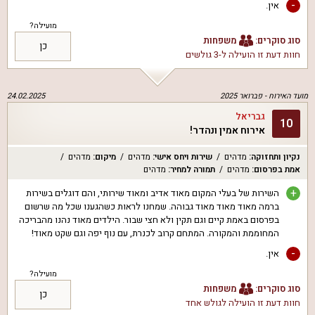
-
אין.
מועילה?
סוג סוקרים:
משפחות
כן
חוות דעת זו הועילה ל
-3 גולשים
מועד האירוח -
פברואר 2025
24.02.2025
גבריאל
10
אירוח אמין ונהדר!
נקיון ותחזוקה
:
מדהים
שירות ויחס אישי
:
מדהים
מיקום
:
מדהים
אמת בפרסום
:
מדהים
תמורה למחיר
:
מדהים
+
השירות של בעלי המקום מאוד אדיב ומאוד שירותי, והם דוגלים בשירות
ברמה מאוד מאוד מאוד גבוהה. שמחנו לראות כשהגענו שכל מה שרשום
בפרסום באמת קיים וגם תקין ולא חצי שבור. הילדים מאוד נהנו מהבריכה
המחוממת והמקורה. המתחם קרוב לכנרת, עם נוף יפה וגם שקט מאוד!
-
אין.
מועילה?
סוג סוקרים:
משפחות
כן
חוות דעת זו הועילה ל
גולש אחד