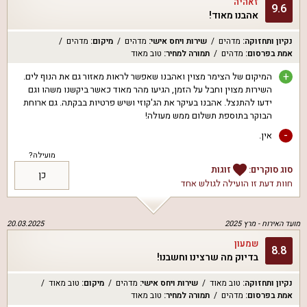
זאהיה
9.6
אהבנו מאוד!
נקיון ותחזוקה
:
מדהים
שירות ויחס אישי
:
מדהים
מיקום
:
מדהים
אמת בפרסום
:
מדהים
תמורה למחיר
:
טוב מאוד
+
המיקום של הצימר מצוין ואהבנו שאפשר לראות מאזור גם את הנוף לים.
השירות מצוין וחבל על הזמן, הגיעו מהר מאוד כאשר ביקשנו משהו וגם
ידעו להתנצל. אהבנו בעיקר את הג'קוזי ושיש פרטיות בבקתה. גם ארוחת
הבוקר בתוספת תשלום ממש מעולה!
-
אין.
מועילה?
סוג סוקרים:
זוגות
כן
חוות דעת זו הועילה ל
גולש אחד
מועד האירוח -
מרץ 2025
20.03.2025
שמעון
8.8
בדיוק מה שרצינו וחשבנו!
נקיון ותחזוקה
:
טוב מאוד
שירות ויחס אישי
:
מדהים
מיקום
:
טוב מאוד
אמת בפרסום
:
מדהים
תמורה למחיר
:
טוב מאוד