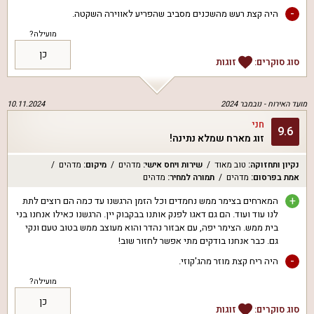
-
היה קצת רעש מהשכנים מסביב שהפריע לאווירה השקטה.
מועילה?
כן
סוג סוקרים:
זוגות
מועד האירוח -
נובמבר 2024
10.11.2024
חני
9.6
זוג מארח שמלא נתינה!
נקיון ותחזוקה
:
טוב מאוד
שירות ויחס אישי
:
מדהים
מיקום
:
מדהים
אמת בפרסום
:
מדהים
תמורה למחיר
:
מדהים
+
המארחים בצימר ממש נחמדים וכל הזמן הרגשנו עד כמה הם רוצים לתת
לנו עוד ועוד. הם גם דאגו לפנק אותנו בבקבוק יין. הרגשנו כאילו אנחנו בני
בית ממש. הצימר יפה, עם אבזור נהדר והוא מעוצב ממש בטוב טעם ונקי
גם. כבר אנחנו בודקים מתי אפשר לחזור שוב!
-
היה ריח קצת מוזר מהג'קוזי.
מועילה?
כן
סוג סוקרים:
זוגות