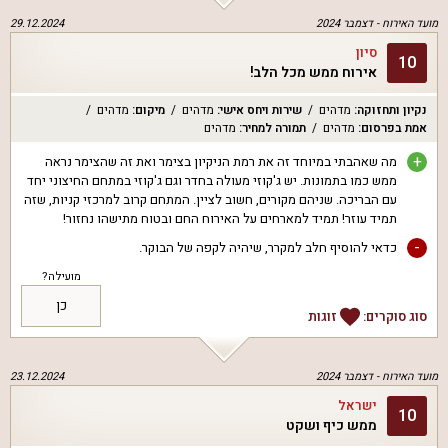
מועד האירוח -
דצמבר 2024
29.12.2024
סיון
10
אירוח ממש מכל הלב!
נקיון ותחזוקה
:
מדהים
שירות ויחס אישי
:
מדהים
מיקום
:
מדהים
אמת בפרסום
:
מדהים
תמורה למחיר
:
מדהים
+
מה שאהבתי במיוחד זה את רמת הניקיון בצימר ואת זה שהצימר נראה
ממש כמו בתמונות. יש ג'קוזי מעולה בחדר וגם ג'קוזי במתחם החיצוני יחד
עם הבריכה. שניהם מקורים, חשוב לציין. המתחם קרוב למרכזי קניות, שזה
תמיד עוזר! תמיד למארחים על האירוח החם ובטוח מתישהו נחזור!
-
כדאי להוסיף חלב למקרר, שיהיה לקפה של הבוקר.
מועילה?
כן
סוג סוקרים:
זוגות
מועד האירוח -
דצמבר 2024
23.12.2024
ישראל
10
ממש כיף ושקט