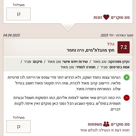
מועילה?
כן
סוג סוקרים:
זוגות
מועד האירוח -
יולי 2025
04.09.2025
הלל
7.2
חוץ מהבלת"מים, היה נחמד
נקיון ותחזוקה
:
טוב מאוד
שירות ויחס אישי
:
טוב מאוד
מיקום
:
סביר
אמת בפרסום
:
סביר
תמורה למחיר
:
טוב מאוד
+
הצימר עצמו נחמד ושקט, ולא הרגיש יותר מדי עמוס אז הייתה לנו פרטיות
מלאה. היישוב קרוב מאוד לכנרת, שזה היה פקטור מאוד חשוב בטיול
שלנו. המארחת נחמדה מאוד.
-
היו כמה דברים שאי אפשר לצפות אליהם, כמו הפסקות חשמל ובעיות
תשתית בסופ"ש. בסוף השבוע הכל נסגר כאן מוקדם ואין איפה לקנות
דברים.
מועילה?
סוג סוקרים:
משפחות
כן
חוות דעת זו הועילה ל
גולש אחד