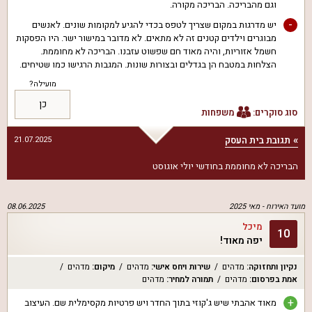
וגם מהבריכה. הבריכה מקורה.
-
יש מדרגות במקום שצריך לטפס בכדי להגיע למקומות שונים. לאנשים
מבוגרים וילדים קטנים זה לא מתאים. לא מדובר במישור ישר. היו הפסקות
חשמל אזוריות, והיה מאוד חם שפשוט עזבנו. הבריכה לא מחוממת.
הצלחות במטבח הן בגדלים ובצורות שונות. המגבות הרגישו כמו שטיחים.
מועילה?
כן
סוג סוקרים:
משפחות
תגובת בית העסק
21.07.2025
הבריכה לא מחוממת בחודשי יולי אוגוסט
מועד האירוח -
מאי 2025
08.06.2025
מיכל
10
יפה מאוד!
נקיון ותחזוקה
:
מדהים
שירות ויחס אישי
:
מדהים
מיקום
:
מדהים
אמת בפרסום
:
מדהים
תמורה למחיר
:
מדהים
+
מאוד אהבתי שיש ג'קוזי בתוך החדר ויש פרטיות מקסימלית שם. העיצוב