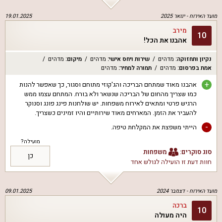
מועד האירוח -
ינואר 2025
19.01.2025
מירב
10
אהבנו את הכל!
נקיון ותחזוקה
:
מדהים
שירות ויחס אישי
:
מדהים
מיקום
:
מדהים
אמת בפרסום
:
מדהים
תמורה למחיר
:
מדהים
+
אהבנו מאוד שמתחם הבריכה והג'קוזי מתוחם וסגור, כך שאפשר להנות
כמו שצריך מהחום של הבריכה שנשאר ולא בורח. המתחם עצמו ממש
הרגיש פרטי ומתאים לאירוח משפחות. יש שולחנות פינג פונג וסנוקר
להעביר את הזמן. המארחים מאוד שירותיים והיו זמינים כשצריך.
-
הייתי משפצת את המקלחת טיפה.
מועילה?
סוג סוקרים:
משפחות
כן
חוות דעת זו הועילה ל
גולש אחד
מועד האירוח -
דצמבר 2024
09.01.2025
ברכה
10
היה מעולה