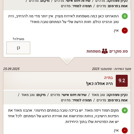
נקיון ותחזוקה
:
מדהים
שירות ויחס אישי
:
מדהים
מיקום
:
מדהים
אמת בפרסום
:
מדהים
תמורה למחיר
:
מדהים
+
התארחנו כאן כמה משפחות לאירוח מצוין. אין יותר מדי מה להרחיב, היה
טוב ונהנינו כולם. חוות הדעת שלי על המתחם טובה מאוד!
-
אין.
מועילה?
כן
סוג סוקרים:
משפחות
מועד האירוח -
ספטמבר 2025
25.09.2025
בתיה
9.2
היה אחלה כאן!
נקיון ותחזוקה
:
טוב מאוד
שירות ויחס אישי
:
מדהים
מיקום
:
טוב מאוד
אמת בפרסום
:
מדהים
תמורה למחיר
:
מדהים
+
מקום חמוד ויפה מאוד. יש בריכה טובה במתחם החיצוני. אהבנו מאוד את
הפינות הישיבה, נוחות ומדגישות את אווירת הרוגע של המתחם. לכל אחד
יש את הפרטיות שלו בתוך היחידות.
-
אין.