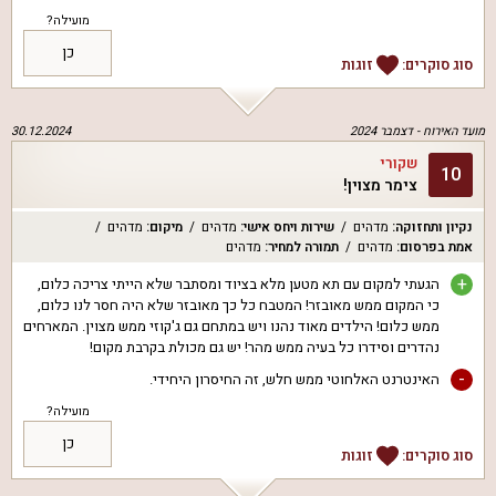
מועילה?
כן
סוג סוקרים:
זוגות
מועד האירוח -
דצמבר 2024
30.12.2024
שקורי
10
צימר מצוין!
נקיון ותחזוקה
:
מדהים
שירות ויחס אישי
:
מדהים
מיקום
:
מדהים
אמת בפרסום
:
מדהים
תמורה למחיר
:
מדהים
+
הגעתי למקום עם תא מטען מלא בציוד ומסתבר שלא הייתי צריכה כלום,
כי המקום ממש מאובזר! המטבח כל כך מאובזר שלא היה חסר לנו כלום,
ממש כלום! הילדים מאוד נהנו ויש במתחם גם ג'קוזי ממש מצוין. המארחים
נהדרים וסידרו כל בעיה ממש מהר! יש גם מכולת בקרבת מקום!
-
האינטרנט האלחוטי ממש חלש, זה החיסרון היחידי.
מועילה?
כן
סוג סוקרים:
זוגות