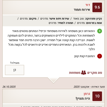
דוד
9.6
אירוח חמוד
נקיון ותחזוקה
:
טוב מאוד
שירות ויחס אישי
:
מדהים
מיקום
:
מדהים
אמת בפרסום
:
מדהים
תמורה למחיר
:
מדהים
+
התארחנו כאן משפחה לאירוח משפחתי וכיפי! המתחם מתאים מאוד
למשפחות וכל המתקנים לילדים והמשחקים בחצר, נותנים להם תעסוקה
לשעות. הבריכה קצת קטנה אבל חמודה. ישנן הרבה פינות חמד שאפשר
לשבת ולהנות בהן. המארחים נחמדים ואדיבים ודואגים לכל בקשה מכל
הלב!
-
המטבח קצת קטן.
מועילה?
כן
סוג סוקרים:
משפחות
מועד האירוח -
אוקטובר 2025
26.10.2025
גרמן
10
היה מצוין!