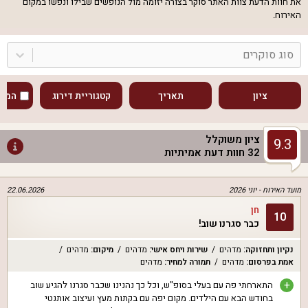
את חוות הדעת צוות האתר סוקר בצורה יזומה מול הנופשים שבילו ונפשו במקום
האירוח.
סוג סוקרים
ציון
תאריך
קטגוריית דירוג
המוע
ציון משוקלל
9.3
32
חוות דעת אמיתיות
מועד האירוח -
יוני 2026
22.06.2026
חן
10
כבר סגרנו שוב!
נקיון ותחזוקה
:
מדהים
שירות ויחס אישי
:
מדהים
מיקום
:
מדהים
אמת בפרסום
:
מדהים
תמורה למחיר
:
מדהים
+
התארחתי פה עם בעלי בסופ"ש, וכל כך נהנינו שכבר סגרנו להגיע שוב
בחודש הבא עם הילדים. מקום יפה עם בקתות מעץ ועיצוב אותנטי