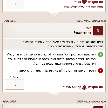
סוג סוקרים:
זוגות
כן
חוות דעת זו הועילה ל
גולש אחד
מועד האירוח -
אפריל 2025
27.04.2025
יוסי
8
נחמד מאוד!
נקיון ותחזוקה
:
מדהים
שירות ויחס אישי
:
סביר
מיקום
:
מדהים
אמת בפרסום
:
טוב מאוד
תמורה למחיר
:
סביר
+
היה נחמד מאוד בסך הכל. התארחנו 6 חברים והכל עבד כמו שצריך, כולל
הבריכה שהייתה חמימה. הצימר עצמו ברמה גבוה ווהכל עבד כמו שצריך.
היה מספיק מיטות, מספיק מגבות ונהנינו בסך הכל.
-
המארחים יותר מדי נכנסנו לנו באמצע, צריך לתת יותר פרטיות.
מועילה?
כן
סוג סוקרים:
קבוצות חברים
מועד האירוח -
אפריל 2025
15.04.2025