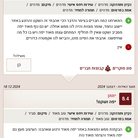
נקיון ותחזוקה
:
מדהים
שירות ויחס אישי
:
מדהים
מיקום
:
מדהים
אמת בפרסום
:
מדהים
תמורה למחיר
:
מדהים
+
התארחנו כמה חברים בצימר והדבר הכי אהבתי זה השקט והרוגע באזור.
יישוב נחמד, שומר מצוות והיה לנו ממש אחלה. יש גם נוף מאוד יפה
מסביב ושקט שאין לו תחליף. המתחם עצמו מאוד יפה ויש בו כל מה
שחיפשנו. אהבתי את הפינג פונג, והביאו לנו אקסטרה כדורים.
-
אין.
מועילה?
כן
סוג סוקרים:
קבוצות חברים
מועד האירוח -
דצמבר 2024
18.12.2024
יונתן
8.4
יפה ושקט!
נקיון ותחזוקה
:
מדהים
שירות ויחס אישי
:
טוב מאוד
מיקום
:
סביר
אמת בפרסום
:
טוב מאוד
תמורה למחיר
:
מדהים
+
הבקתות ממש נמצאות באזור יפה מאוד ורגוע שאהבנו. העיצוב מעץ גם
יפה מאוד והצימר מאוד נוח.