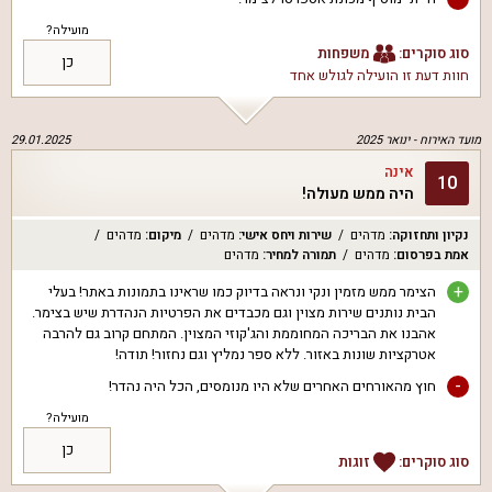
מועילה?
סוג סוקרים:
משפחות
כן
חוות דעת זו הועילה ל
גולש אחד
מועד האירוח -
ינואר 2025
29.01.2025
אינה
10
היה ממש מעולה!
נקיון ותחזוקה
:
מדהים
שירות ויחס אישי
:
מדהים
מיקום
:
מדהים
אמת בפרסום
:
מדהים
תמורה למחיר
:
מדהים
+
הצימר ממש מזמין ונקי ונראה בדיוק כמו שראינו בתמונות באתר! בעלי
הבית נותנים שירות מצוין וגם מכבדים את הפרטיות הנהדרת שיש בצימר.
אהבנו את הבריכה המחוממת והג'קוזי המצוין. המתחם קרוב גם להרבה
אטרקציות שונות באזור. ללא ספר נמליץ וגם נחזור! תודה!
-
חוץ מהאורחים האחרים שלא היו מנומסים, הכל היה נהדר!
מועילה?
כן
סוג סוקרים:
זוגות