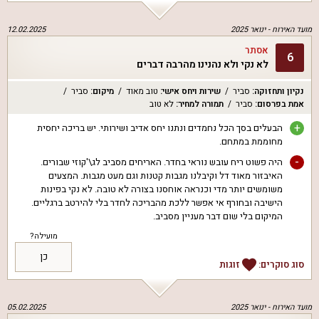
מועד האירוח -
ינואר 2025
12.02.2025
אסתר
6
לא נקי ולא נהנינו מהרבה דברים
נקיון ותחזוקה
:
סביר
שירות ויחס אישי
:
טוב מאוד
מיקום
:
סביר
אמת בפרסום
:
סביר
תמורה למחיר
:
לא טוב
+
הבעלים בסך הכל נחמדים ונתנו יחס אדיב ושירותי. יש בריכה יחסית
מחוממת במתחם.
-
היה פשוט ריח עובש נוראי בחדר. האריחים מסביב לג\'קוזי שבורים.
האיבזור מאוד דל וקיבלנו מגבות קטנות וגם מעט מגבות. המצעים
משומשים יותר מדי וכנראה אוחסנו בצורה לא טובה. לא נקי בפינות
הישיבה ובחורף אי אפשר ללכת מהבריכה לחדר בלי להירטב ברגליים.
המיקום בלי שום דבר מעניין מסביב.
מועילה?
כן
סוג סוקרים:
זוגות
מועד האירוח -
ינואר 2025
05.02.2025