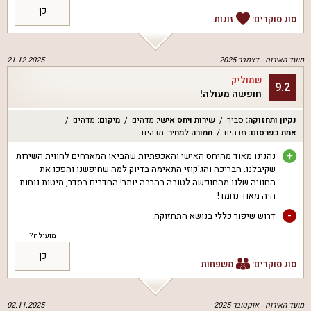
כן
סוג סוקרים:
זוגות
מועד האירוח -
דצמבר 2025
21.12.2025
שמוליק
9.2
חופשה מעולה!
נקיון ותחזוקה
:
סביר
שירות ויחס אישי
:
מדהים
מיקום
:
מדהים
אמת בפרסום
:
מדהים
תמורה למחיר
:
מדהים
+
נהנינו מאוד מהיחס האישי והאכפתיות שהביאו המארחים לחווית השירות
שקיבלנו. הבריכה והג'קוזי התאימה בדיוק למה שחיפשנו והפכו את
החוויה שלנו מהחופשה לטובה בהרבה יותר! החדרים בסדר, מיטות נוחות.
היה מאוד נחמד!
-
דרוש שיפור כללי בנושא התחזוקה.
מועילה?
כן
סוג סוקרים:
משפחות
מועד האירוח -
אוקטובר 2025
02.11.2025