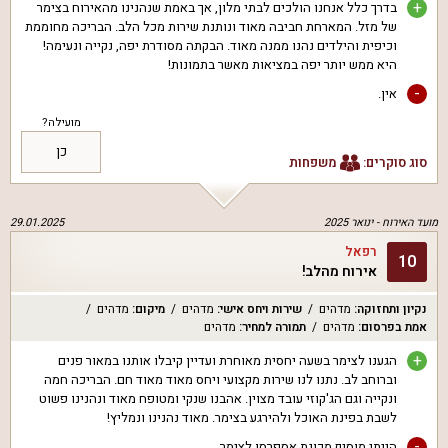
+
בדרך כלל אנחנו הולכים לבתי מלון, אך באמת שנהנינו מהאירוח בצימר
של מזל. המארחת חביבה מאוד ונותנת שירות מכל הלב. הבריכה מחוממת
וכיפית והילדים נהנו ממנה מאוד. הבקתה מסודרת יפה, נקייה ונעימה!
היא ממש יותר יפה במציאות מאשר בתמונות!
-
אין.
מועילה?
כן
סוג סוקרים:
משפחות
מועד האירוח -
ינואר 2025
29.01.2025
רפאל
10
אירוח מהלב!
נקיון ותחזוקה
:
מדהים
שירות ויחס אישי
:
מדהים
מיקום
:
מדהים
אמת בפרסום
:
מדהים
תמורה למחיר
:
מדהים
+
הגענו לצימר בשעה יחסית מאוחרת ועדיין קיבלו אותנו במאור פנים
וברוחב לב. נתנו לנו שירות מקצועי ויחס מאוד מאוד חם. הבריכה חמה
ונקייה וגם הג'קוזי עובד מצוין. אהבנו שנקי ומטופח מאוד ונהנינו פשוט
לשבת בפינת האוכל ולהירגע בצימר. מאוד נהנינו ונמליץ!
-
הייתי מוסיף מכונת אספרסו לצימר.