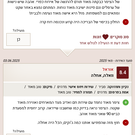
של הצימר כבקתה מאוד תורם להרגשה של אירוח כפרי. אהבה שיש נישות
של ערסלים וגם פינות ישיבה מאוד נוחות. המתחם נמצא באזור שקט
ומתאים גם למשפחות. מזל היא אישה מאוד נעימה ולבבית!
-
החלון בכיסוי של הבריכה היה קרוע ונכנסה רוח קרה
מועילה?
סוג סוקרים:
זוגות
כן
חוות דעת זו הועילה ל
גולש אחד
מועד האירוח -
מאי 2025
03.06.2025
אוראל
8.4
וואלה, אחלה
נקיון ותחזוקה
:
סביר
שירות ויחס אישי
:
מדהים
מיקום
:
טוב מאוד
אמת בפרסום
:
מדהים
תמורה למחיר
:
טוב מאוד
+
צימר מאוד נחמד עם שירות חם ואדיב מצד המארחים ואווירה מאוד
שקטה. הצימר נראה בדיוק כמו שחשבנו שייראה. קרוב יחסית למסעדת
כביש 90 שאני מאוד אוהב.
-
חוץ מזה שהפתיעו אותנו כמה ג'וקים, הכל היה אחלה.
מועילה?