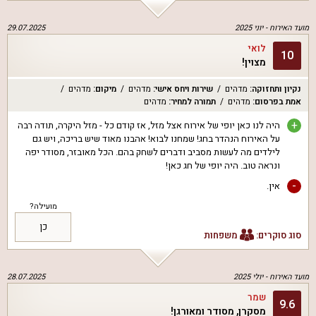
מועד האירוח -
יוני 2025
29.07.2025
לואי
10
מצוין!
נקיון ותחזוקה
:
מדהים
שירות ויחס אישי
:
מדהים
מיקום
:
מדהים
אמת בפרסום
:
מדהים
תמורה למחיר
:
מדהים
+
היה לנו כאן יופי של אירוח אצל מזל, אז קודם כל - מזל היקרה, תודה רבה
על האירוח הנהדר בחג! שמחנו לבוא! אהבנו מאוד שיש בריכה, ויש גם
לילדים מה לעשות מסביב ודברים לשחק בהם. הכל מאובזר, מסודר יפה
ונראה טוב. היה יופי של חג כאן!
-
אין.
מועילה?
כן
סוג סוקרים:
משפחות
מועד האירוח -
יולי 2025
28.07.2025
שמר
9.6
מסקרן, מסודר ומאורגן!