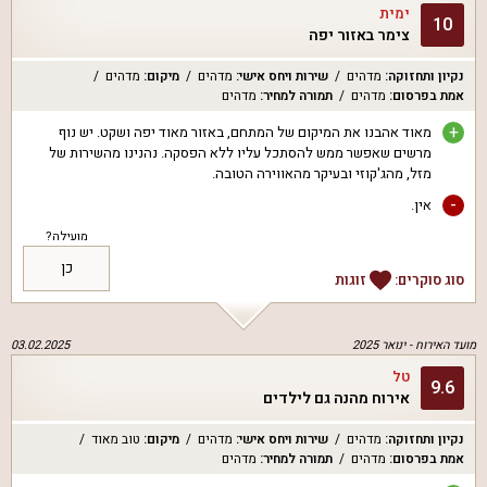
ימית
10
צימר באזור יפה
נקיון ותחזוקה
:
מדהים
שירות ויחס אישי
:
מדהים
מיקום
:
מדהים
אמת בפרסום
:
מדהים
תמורה למחיר
:
מדהים
+
מאוד אהבנו את המיקום של המתחם, באזור מאוד יפה ושקט. יש נוף
מרשים שאפשר ממש להסתכל עליו ללא הפסקה. נהנינו מהשירות של
מזל, מהג'קוזי ובעיקר מהאווירה הטובה.
-
אין.
מועילה?
כן
סוג סוקרים:
זוגות
מועד האירוח -
ינואר 2025
03.02.2025
טל
9.6
אירוח מהנה גם לילדים
נקיון ותחזוקה
:
מדהים
שירות ויחס אישי
:
מדהים
מיקום
:
טוב מאוד
אמת בפרסום
:
מדהים
תמורה למחיר
:
מדהים