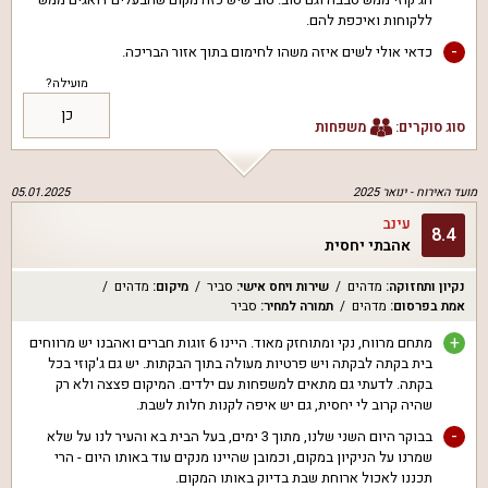
ללקוחות ואיכפת להם.
-
כדאי אולי לשים איזה משהו לחימום בתוך אזור הבריכה.
מועילה?
כן
סוג סוקרים:
משפחות
מועד האירוח -
ינואר 2025
05.01.2025
עינב
8.4
אהבתי יחסית
נקיון ותחזוקה
:
מדהים
שירות ויחס אישי
:
סביר
מיקום
:
מדהים
אמת בפרסום
:
מדהים
תמורה למחיר
:
סביר
+
מתחם מרווח, נקי ומתוחזק מאוד. היינו 6 זוגות חברים ואהבנו יש מרווחים
בית בקתה לבקתה ויש פרטיות מעולה בתוך הבקתות. יש גם ג'קוזי בכל
בקתה. לדעתי גם מתאים למשפחות עם ילדים. המיקום פצצה ולא רק
שהיה קרוב לי יחסית, גם יש איפה לקנות חלות לשבת.
-
בבוקר היום השני שלנו, מתוך 3 ימים, בעל הבית בא והעיר לנו על שלא
שמרנו על הניקיון במקום, וכמובן שהיינו מנקים עוד באותו היום - הרי
תכננו לאכול ארוחת שבת בדיוק באותו המקום.