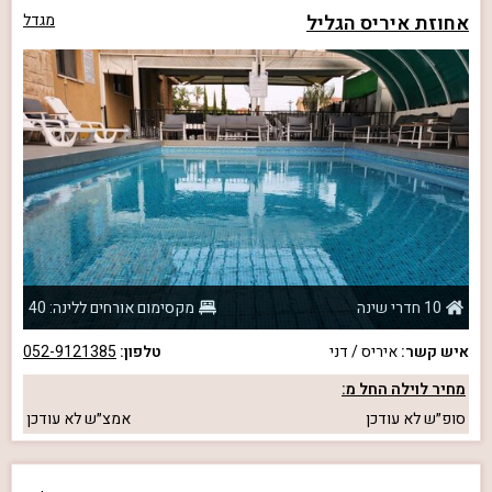
אחוזת איריס הגליל
מגדל
10 חדרי שינה
מקסימום אורחים ללינה: 40
איש קשר:
איריס / דני
טלפון:
052-9121385
מחיר לוילה החל מ:
סופ״ש
לא עודכן
אמצ״ש
לא עודכן