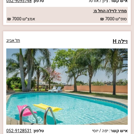
איש קשר:
ציון / אורטל
טלפון:
052-9095748
מחיר לוילה החל מ:
סופ״ש
7000
אמצ״ש
7000
וילה H
תל אביב
איש קשר:
יפה / יוסי
טלפון:
052-9128531