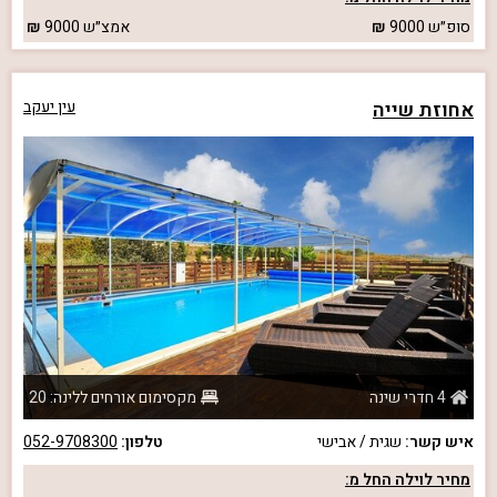
סופ״ש
9000
אמצ״ש
9000
אחוזת שייה
עין יעקב
4 חדרי שינה
מקסימום אורחים ללינה: 20
איש קשר:
שגית / אבישי
טלפון:
052-9708300
מחיר לוילה החל מ: