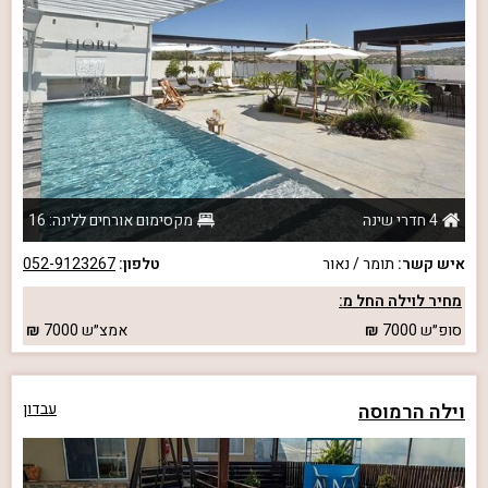
4 חדרי שינה
מקסימום אורחים ללינה: 16
איש קשר:
תומר / נאור
טלפון:
052-9123267
מחיר לוילה החל מ:
סופ״ש
7000
אמצ״ש
7000
וילה הרמוסה
עבדון