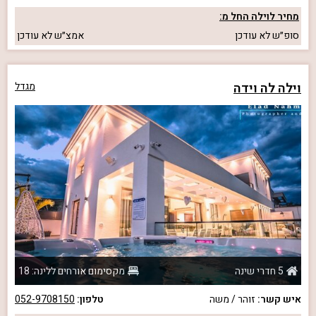
מחיר לוילה החל מ:
סופ״ש
לא עודכן
אמצ״ש
לא עודכן
וילה לה וידה
מגדל
5 חדרי שינה
מקסימום אורחים ללינה: 18
איש קשר:
זוהר / משה
טלפון:
052-9708150