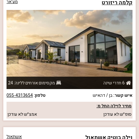
קלמה ריזורט
מע'אר
6 חדרי שינה
מקסימום אורחים ללינה: 24
איש קשר:
בן / דהאיש
טלפון:
055-4313654
מחיר לוילה החל מ:
סופ״ש
לא עודכן
אמצ״ש
לא עודכן
וילה בוטיק אשתאול
אשתאול