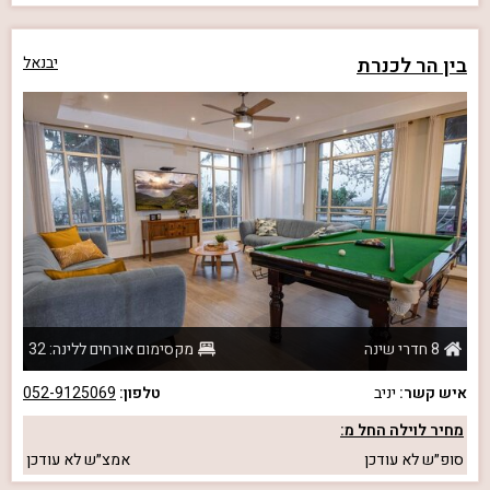
בין הר לכנרת
יבנאל
8 חדרי שינה
מקסימום אורחים ללינה: 32
איש קשר:
יניב
טלפון:
052-9125069
מחיר לוילה החל מ:
סופ״ש
לא עודכן
אמצ״ש
לא עודכן