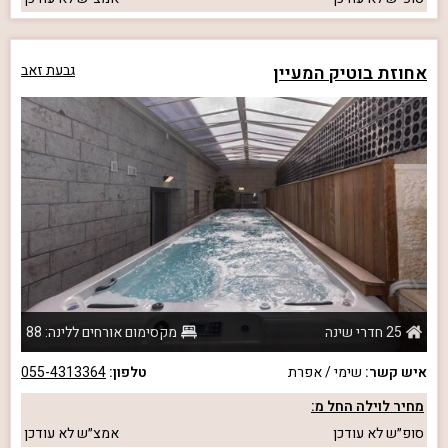
אחוזת בוטיק המעיין
גבעת זאב
25 חדרי שינה
מקסימום אורחים ללינה: 88
איש קשר:
שימי / אפרת
טלפון:
055-4313364
מחיר לוילה החל מ:
סופ״ש
לא עודכן
אמצ״ש
לא עודכן