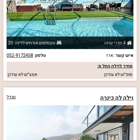
4 חדרי שינה
מקסימום אורחים ללינה: 20
איש קשר:
ארז
טלפון:
052-9172458
מחיר לוילה החל מ:
סופ״ש
לא עודכן
אמצ״ש
לא עודכן
וילה לה כינרה
מגדל