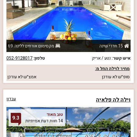
15 חדרי שינה
מקסימום אורחים ללינה: 69
איש קשר:
נטע / אריק
טלפון:
052-9128017
מחיר לוילה החל מ:
סופ״ש
לא עודכן
אמצ״ש
לא עודכן
וילה לה פלאיה
עבדון
טוב מאוד
9.3
14 חוות דעת אמיתיות