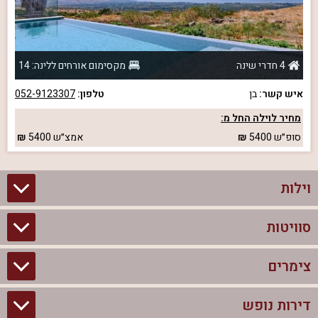
4 חדרי שינה
מקסימום אורחים ללינה: 14
איש קשר:
בן
טלפון:
052-9123307
מחיר לוילה החל מ:
סופ״ש
5400
אמצ״ש
5400
וילות
סוויטות
וילות בצפון
וילות להשכרה
צימרים
סוויטות בצפון
וילות למשפחות
צימרים לזוגות עם בריכה פרטית
דירות נופש
צימרים בצפון