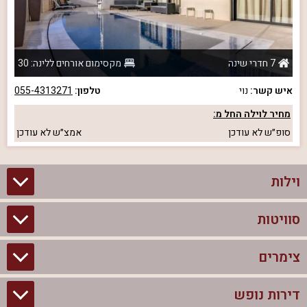
7 חדרי שינה
מקסימום אורחים ללינה: 30
איש קשר:
נוי
טלפון:
055-4313271
מחיר לוילה החל מ:
סופ״ש
לא עודכן
אמצ״ש
לא עודכן
וילות
סוויטות
וילות בצפון
וילות להשכרה
צימרים
סוויטות בצפון
וילות למשפחות
צימרים לזוגות עם בריכה פרטית
דירות נופש
צימרים בצפון