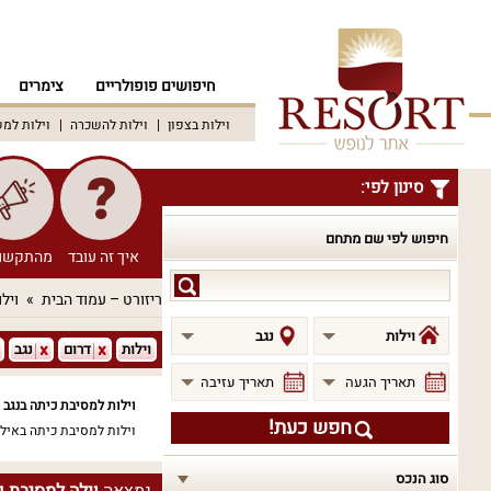
חיפושים פופולריים
צימרים
וילות בצפון
וילות להשכרה
וילות למ
סינון לפי:
חיפוש לפי שם מתחם
איך זה עובד
מהתקשו
חיפוש
ריזורט – עמוד הבית
וילו
לפי
שם
וילות
נגב
וילות
דרום
נגב
מתחם
תאריך הגעה
תאריך עזיבה
וילות למסיבת כיתה בנגב
חפש כעת!
וילות למסיבת כיתה באיל
סוג הנכס