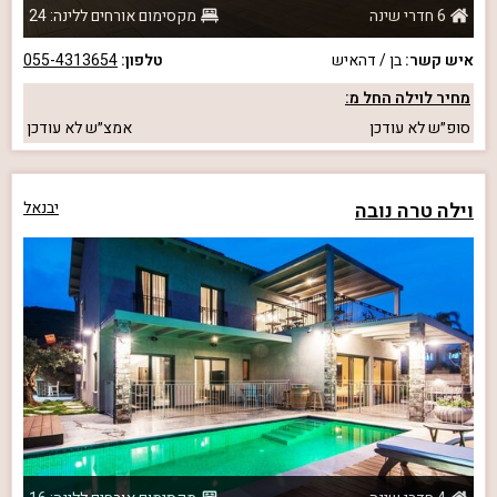
6 חדרי שינה
מקסימום אורחים ללינה: 24
איש קשר:
בן / דהאיש
טלפון:
055-4313654
מחיר לוילה החל מ:
סופ״ש
לא עודכן
אמצ״ש
לא עודכן
וילה טרה נובה
יבנאל