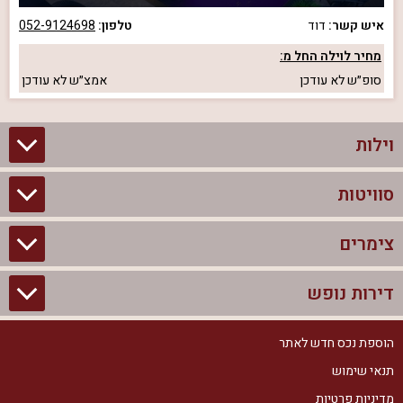
איש קשר:
דוד
טלפון:
052-9124698
מחיר לוילה החל מ:
סופ״ש
לא עודכן
אמצ״ש
לא עודכן
וילות
סוויטות
וילות בצפון
וילות להשכרה
צימרים
סוויטות בצפון
וילות למשפחות
צימרים לזוגות עם בריכה פרטית
דירות נופש
צימרים בצפון
וילות למסיבת רווקים
סוויטות לזוגות
צימרים לזוגות
הוספת נכס חדש לאתר
דירות נופש בצפון
וילות למסיבת רווקות
צימרים יוקרתיים
תנאי שימוש
צימרים למשפחות
דירות נופש להשכרה
וילות נופש
מדיניות פרטיות