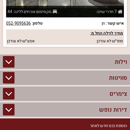
7 חדרי שינה
מקסימום אורחים ללינה: 44
איש קשר:
חן
טלפון:
052-9095636
מחיר לוילה החל מ:
סופ״ש
לא עודכן
אמצ״ש
לא עודכן
וילות
סוויטות
וילות בצפון
וילות להשכרה
צימרים
סוויטות בצפון
וילות למשפחות
צימרים לזוגות עם בריכה פרטית
דירות נופש
צימרים בצפון
וילות למסיבת רווקים
סוויטות לזוגות
צימרים לזוגות
הוספת נכס חדש לאתר
דירות נופש בצפון