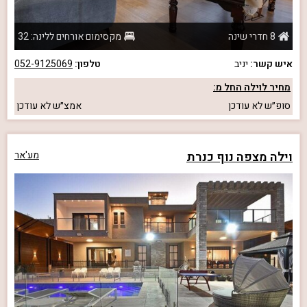
8 חדרי שינה
מקסימום אורחים ללינה: 32
איש קשר:
יניב
טלפון:
052-9125069
מחיר לוילה החל מ:
סופ״ש
לא עודכן
אמצ״ש
לא עודכן
וילה מצפה נוף כנרת
מע'אר