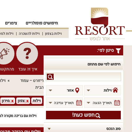
חיפושים פופולריים
צימרים
וילות בצפון
וילות להשכרה
וילות למ
סינון לפי:
חיפוש לפי שם מתחם
איך זה עובד
מהתקשו
חיפוש
ריזורט – עמוד
וילו
לפי
הבית
שם
וילות
אזור
מתחם
וילות
צפון
מירון
תאריך הגעה
תאריך עזיבה
חפש כעת!
וילות עם בריכה מקורה ל
סוג הנכס