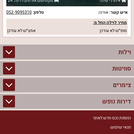
4 חדרי שינה
מקסימום אורחים ללינה: 24
איש קשר:
אורנה
טלפון:
052-9095310
מחיר לוילה החל מ:
סופ״ש
לא עודכן
אמצ״ש
לא עודכן
וילות
סוויטות
וילות בצפון
וילות להשכרה
צימרים
סוויטות בצפון
וילות למשפחות
צימרים לזוגות עם בריכה פרטית
דירות נופש
צימרים בצפון
וילות למסיבת רווקים
סוויטות לזוגות
צימרים לזוגות
הוספת נכס חדש לאתר
דירות נופש בצפון
וילות למסיבת רווקות
צימרים יוקרתיים
תנאי שימוש
צימרים למשפחות
דירות נופש להשכרה