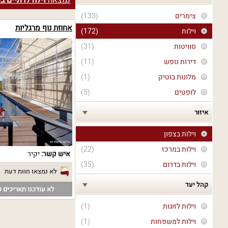
נמצאה
וילה לדתיים ב
צימרים
(133)
אחוזת נוף מרגליות
וילות
(172)
סוויטות
(31)
דירות נופש
(11)
מלונות בוטיק
(1)
לופטים
(5)
איזור
וילות בצפון
וילות במרכז
(22)
איש קשר:
יקיר
וילות בדרום
(35)
לא נמצאו חוות דעת
קהל יעד
לא עודכנו תאריכים פ
וילות לזוגות
(1)
וילות למשפחות
(1)