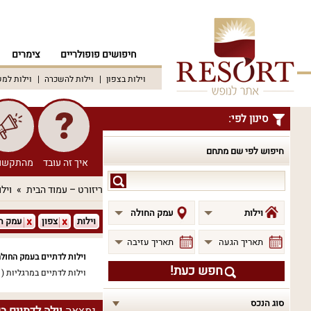
חיפושים פופולריים
צימרים
וילות בצפון
וילות להשכרה
וילות למ
סינון לפי:
חיפוש לפי שם מתחם
איך זה עובד
מהתקשו
חיפוש
ריזורט – עמוד הבית
וילו
לפי
שם
וילות
עמק החולה
וילות
צפון
עמק ה
מתחם
תאריך הגעה
תאריך עזיבה
וילות לדתיים בעמק החול
חפש כעת!
וילות לדתיים במרגליות
(1)
סוג הנכס