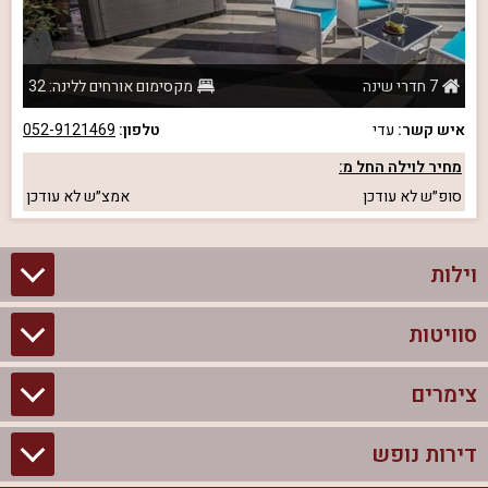
7 חדרי שינה
מקסימום אורחים ללינה: 32
איש קשר:
עדי
טלפון:
052-9121469
מחיר לוילה החל מ:
סופ״ש
לא עודכן
אמצ״ש
לא עודכן
וילות
סוויטות
וילות בצפון
וילות להשכרה
צימרים
סוויטות בצפון
וילות למשפחות
צימרים לזוגות עם בריכה פרטית
דירות נופש
צימרים בצפון
וילות למסיבת רווקים