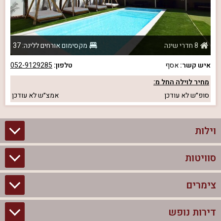
8 חדרי שינה
מקסימום אורחים ללינה: 37
איש קשר:
אסף
טלפון:
052-9129285
מחיר לוילה החל מ:
סופ״ש
לא עודכן
אמצ״ש
לא עודכן
וילות
סוויטות
וילות בצפון
וילות להשכרה
צימרים
סוויטות בצפון
וילות למשפחות
צימרים לזוגות עם בריכה פרטית
דירות נופש
צימרים בצפון