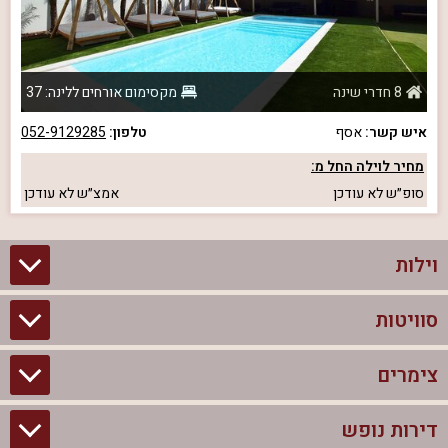
8 חדרי שינה
מקסימום אורחים ללינה: 37
איש קשר:
אסף
טלפון:
052-9129285
מחיר לוילה החל מ:
סופ״ש
לא עודכן
אמצ״ש
לא עודכן
וילות
סוויטות
וילות בצפון
וילות להשכרה
צימרים
סוויטות בצפון
וילות למשפחות
צימרים לזוגות עם בריכה פרטית
דירות נופש
צימרים בצפון