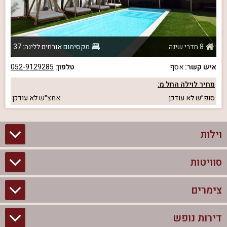
8 חדרי שינה
מקסימום אורחים ללינה: 37
איש קשר:
אסף
טלפון:
052-9129285
מחיר לוילה החל מ:
סופ״ש
לא עודכן
אמצ״ש
לא עודכן
וילות
סוויטות
וילות בצפון
וילות להשכרה
צימרים
סוויטות בצפון
וילות למשפחות
צימרים לזוגות עם בריכה פרטית
דירות נופש
צימרים בצפון