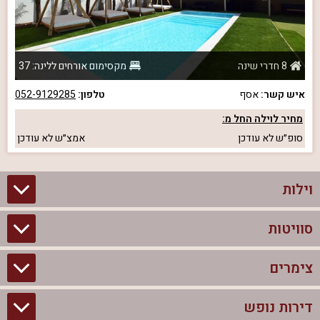
8 חדרי שינה
מקסימום אורחים ללינה: 37
איש קשר:
אסף
טלפון:
052-9129285
מחיר לוילה החל מ:
סופ״ש
לא עודכן
אמצ״ש
לא עודכן
וילות
סוויטות
וילות בצפון
וילות להשכרה
צימרים
סוויטות בצפון
וילות למשפחות
צימרים לזוגות עם בריכה פרטית
דירות נופש
צימרים בצפון