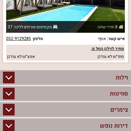
8 חדרי שינה
מקסימום אורחים ללינה: 37
איש קשר:
אסף
טלפון:
052-9129285
מחיר לוילה החל מ:
סופ״ש
לא עודכן
אמצ״ש
לא עודכן
וילות
סוויטות
וילות בצפון
וילות להשכרה
צימרים
סוויטות בצפון
וילות למשפחות
צימרים לזוגות עם בריכה פרטית
דירות נופש
צימרים בצפון