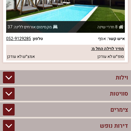
8 חדרי שינה
מקסימום אורחים ללינה: 37
איש קשר:
אסף
טלפון:
052-9129285
מחיר לוילה החל מ:
סופ״ש
לא עודכן
אמצ״ש
לא עודכן
וילות
סוויטות
וילות בצפון
וילות להשכרה
צימרים
סוויטות בצפון
וילות למשפחות
צימרים לזוגות עם בריכה פרטית
דירות נופש
צימרים בצפון