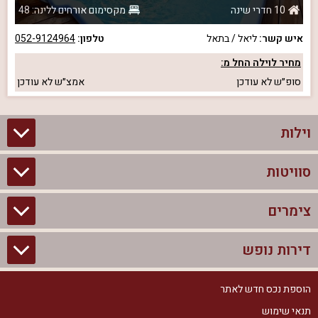
10 חדרי שינה
מקסימום אורחים ללינה: 48
איש קשר:
ליאל / בתאל
טלפון:
052-9124964
מחיר לוילה החל מ:
סופ״ש
לא עודכן
אמצ״ש
לא עודכן
וילות
סוויטות
וילות בצפון
וילות להשכרה
צימרים
סוויטות בצפון
וילות למשפחות
צימרים לזוגות עם בריכה פרטית
דירות נופש
צימרים בצפון
וילות למסיבת רווקים
סוויטות לזוגות
צימרים לזוגות
הוספת נכס חדש לאתר
דירות נופש בצפון
וילות למסיבת רווקות
צימרים יוקרתיים
תנאי שימוש
צימרים למשפחות