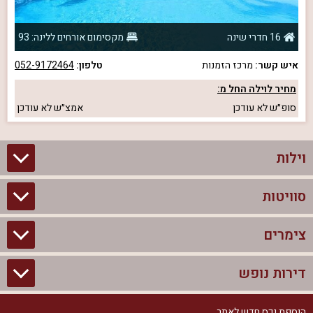
16 חדרי שינה
מקסימום אורחים ללינה: 93
איש קשר:
מרכז הזמנות
טלפון:
052-9172464
מחיר לוילה החל מ:
סופ״ש
לא עודכן
אמצ״ש
לא עודכן
וילות
סוויטות
וילות בצפון
וילות להשכרה
צימרים
סוויטות בצפון
וילות למשפחות
צימרים לזוגות עם בריכה פרטית
דירות נופש
צימרים בצפון
וילות למסיבת רווקים
סוויטות לזוגות
צימרים לזוגות
הוספת נכס חדש לאתר