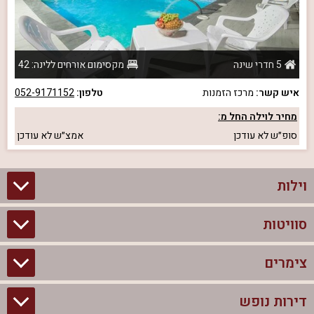
5 חדרי שינה
מקסימום אורחים ללינה: 42
איש קשר:
מרכז הזמנות
טלפון:
052-9171152
מחיר לוילה החל מ:
סופ״ש
לא עודכן
אמצ״ש
לא עודכן
וילות
סוויטות
וילות בצפון
וילות להשכרה
צימרים
סוויטות בצפון
וילות למשפחות
צימרים לזוגות עם בריכה פרטית
דירות נופש
צימרים בצפון