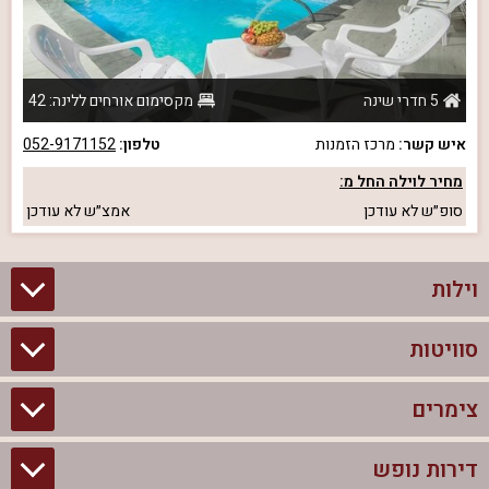
5 חדרי שינה
מקסימום אורחים ללינה: 42
איש קשר:
מרכז הזמנות
טלפון:
052-9171152
מחיר לוילה החל מ:
סופ״ש
לא עודכן
אמצ״ש
לא עודכן
וילות
סוויטות
וילות בצפון
וילות להשכרה
צימרים
סוויטות בצפון
וילות למשפחות
צימרים לזוגות עם בריכה פרטית
דירות נופש
צימרים בצפון