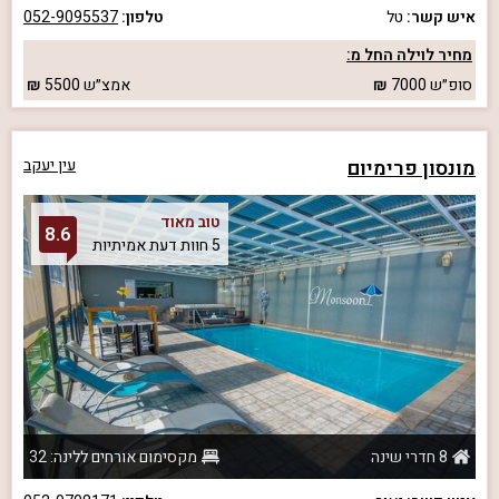
איש קשר:
טל
טלפון:
052-9095537
מחיר לוילה החל מ:
סופ״ש
7000
אמצ״ש
5500
מונסון פרימיום
עין יעקב
טוב מאוד
8.6
5 חוות דעת אמיתיות
8 חדרי שינה
מקסימום אורחים ללינה: 32