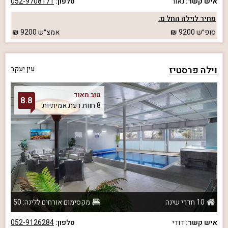
איש קשר:
נאור
טלפון:
052-9708171
מחיר לוילה החל מ:
סופ״ש
9200
אמצ״ש
9200
וילה פרסטיז
עין יעקב
טוב מאוד
8.8
8 חוות דעת אמיתיות
10 חדרי שינה
מקסימום אורחים ללינה: 50
איש קשר:
דודי
טלפון:
052-9126284