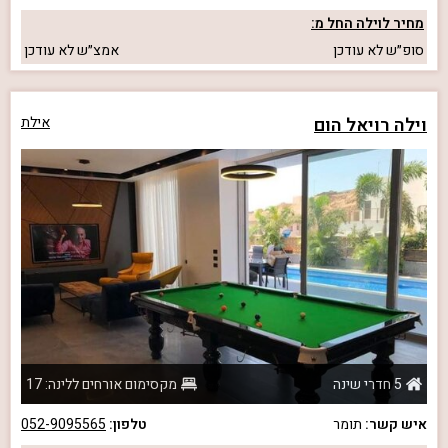
מחיר לוילה החל מ:
סופ״ש
לא עודכן
אמצ״ש
לא עודכן
וילה רויאל הום
אילת
5 חדרי שינה
מקסימום אורחים ללינה: 17
איש קשר:
תומר
טלפון:
052-9095565