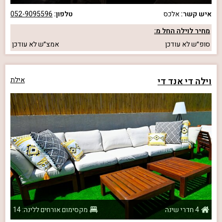
איש קשר:
אלכס
טלפון:
052-9095596
מחיר לוילה החל מ:
סופ״ש
לא עודכן
אמצ״ש
לא עודכן
וילה די אנד די
אילת
4 חדרי שינה
מקסימום אורחים ללינה: 14