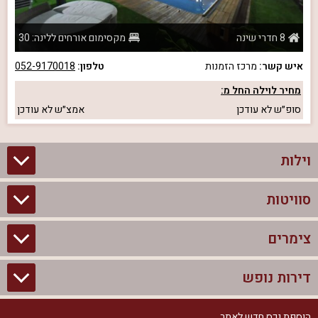
8 חדרי שינה
מקסימום אורחים ללינה: 30
איש קשר:
מרכז הזמנות
טלפון:
052-9170018
מחיר לוילה החל מ:
סופ״ש
לא עודכן
אמצ״ש
לא עודכן
וילות
סוויטות
וילות בצפון
וילות להשכרה
צימרים
סוויטות בצפון
וילות למשפחות
צימרים לזוגות עם בריכה פרטית
דירות נופש
צימרים בצפון
וילות למסיבת רווקים
סוויטות לזוגות
צימרים לזוגות
הוספת נכס חדש לאתר