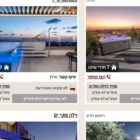
חדרה
7 חדרי שינה
3 חדרי שי
הצג מספר
איש קשר:
אילן
מחיר לוילה החל מ:
מחיר ל
לא נמצאו חוות דעת
סופ"ש לא עודכן
סופ"ש 4500 
נויים
לא עודכנו תאריכים פנויים
אמצ"ש לא עודכן
אמצ"ש 4500
וילה צוקי ים
ראשון לציון