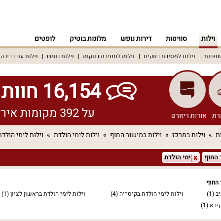
וילות
סוויטות
דירות נופש
מלונות בוטיק
לופטים
שפחות
וילות למסיבת רווקים
וילות למסיבת רווקות
וילות נופש
וילות עם בריכה
16,154 חוות דעת אמיתיות!
על 392 מקומות אירוח שונים ברחבי הארץ
רת
אודות ריזורט
ת
וילות במרכז
וילות במישור החוף
וילות לימי הולדת
וילות לימי הולד
 החוף
ימי הולדת
 החוף
יב
(1)
וילות לימי הולדת בקיסריה
(4)
וילות לימי הולדת בראשון לציון
(1)
קיבא
(1)