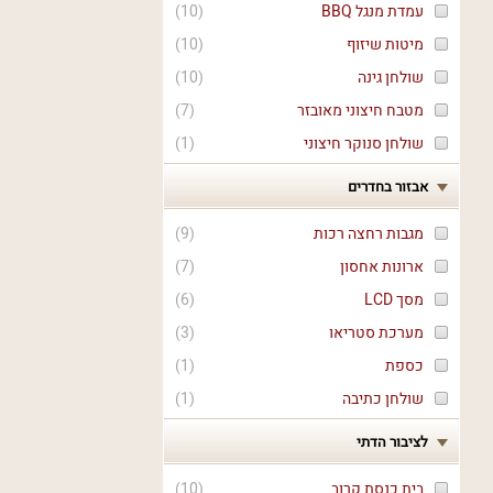
עמדת מנגל BBQ
(
10
)
מיטות שיזוף
(
10
)
שולחן גינה
(
10
)
מטבח חיצוני מאובזר
(
7
)
שולחן סנוקר חיצוני
(
1
)
אבזור בחדרים
מגבות רחצה רכות
(
9
)
ארונות אחסון
(
7
)
מסך LCD
(
6
)
מערכת סטריאו
(
3
)
כספת
(
1
)
שולחן כתיבה
(
1
)
לציבור הדתי
בית כנסת קרוב
(
10
)