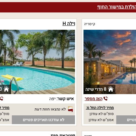
הולדת במישור החוף
וילה H
קיסריה
8 חדרי שינה
0 חדרי שי
הצג מספר
איש קשר:
יפה
מחיר לוילה החל מ:
מחיר ל
לא נמצאו חוות דעת
סופ"ש לא עודכן
סופ"ש 
נויים
לא עודכנו תאריכים פנויים
אמצ"ש לא עודכן
אמצ"ש 
פנטהאוז סייז