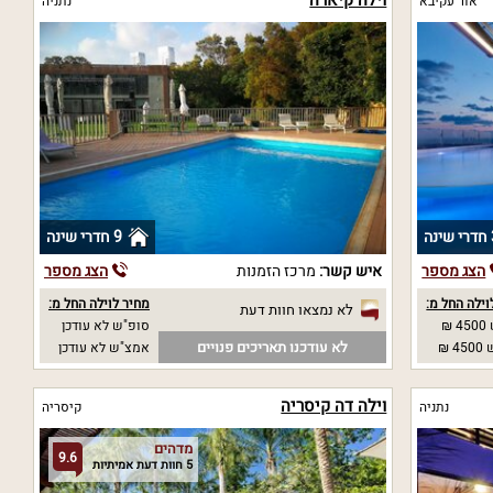
אור עקיבא
נתניה
נה
9 חדרי שינה
הצג מספר
איש קשר:
מרכז הזמנות
הצג מספר
וילה החל מ:
מחיר לוילה החל מ:
לא נמצאו חוות דעת
₪
סופ"ש לא עודכן
לא עודכנו תאריכים פנויים
 ₪
אמצ"ש לא עודכן
וילה דה קיסריה
נתניה
קיסריה
מדהים
9.6
5 חוות דעת אמיתיות