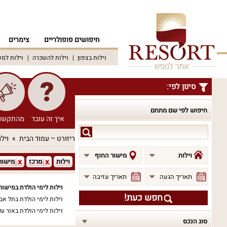
חיפושים פופולריים
צימרים
וילות בצפון
וילות להשכרה
וילות למ
סינון לפי:
חיפוש לפי שם מתחם
איך זה עובד
מהתקשו
חיפוש
ריזורט – עמוד הבית
וילו
לפי
שם
וילות
מישור החוף
וילות
מרכז
מישור
מתחם
תאריך הגעה
תאריך עזיבה
וילות לימי הולדת במישור
חפש כעת!
וילות לימי הולדת בתל אב
וילות לימי הולדת באור ע
סוג הנכס