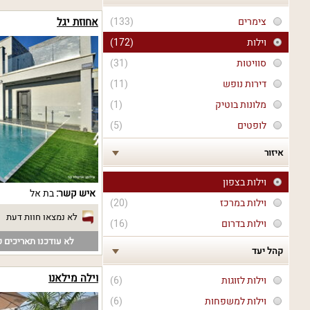
צימרים
(133)
אחוזת יגל
וילות
(172)
סוויטות
(31)
דירות נופש
(11)
מלונות בוטיק
(1)
לופטים
(5)
איזור
וילות בצפון
איש קשר:
בת אל
וילות במרכז
(20)
לא נמצאו חוות דעת
וילות בדרום
(16)
לא עודכנו תאריכים פ
קהל יעד
וילה מילאנו
וילות לזוגות
(6)
וילות למשפחות
(6)