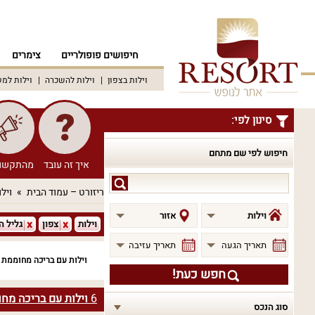
חיפושים פופולריים
צימרים
וילות בצפון
וילות להשכרה
וילות למ
סינון לפי:
חיפוש לפי שם מתחם
איך זה עובד
מהתקשו
חיפוש
ריזורט – עמוד הבית
וילו
לפי
שם
וילות
אזור
וילות
צפון
גליל ה
מתחם
תאריך הגעה
תאריך עזיבה
וילות עם בריכה מחוממת ל
חפש כעת!
6
וילות עם בריכה מח
סוג הנכס