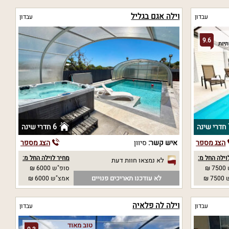
וילה אגם בגליל
עבדון
עבדון
9.6
נה
6 חדרי שינה
הצג מספר
איש קשר:
סיוון
הצג מספר
וילה החל מ:
מחיר לוילה החל מ:
לא נמצאו חוות דעת
₪
סופ"ש 6000 ₪
לא עודכנו תאריכים פנויים
 ₪
אמצ"ש 6000 ₪
וילה לה פלאיה
עבדון
עבדון
טוב מאוד