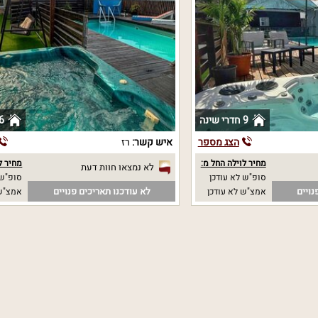
9 חדרי שינה
6 חדרי שי
הצג מספר
איש קשר:
רז
מחיר לוילה החל מ:
מחיר ל
לא נמצאו חוות דעת
סופ"ש לא עודכן
סופ"ש 
נויים
לא עודכנו תאריכים פנויים
אמצ"ש לא עודכן
אמצ"ש 