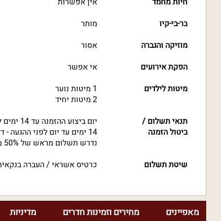
חיות מחמד
אין אפשרות
בר-בי-קיו
מותר
מוזיקה והגברה
אסור
הפקת אירועים
אי אפשר
מיטות לילדים
1 מיטות נוער
2 מיטות יחיד
תנאי תשלום /
יום ביצוע ההזמנה עד 14 ימים לפני ההגעה - דמי ביטול של 100 ₪
ביטול הזמנה
14 ימים עד יום לפני ההגעה - דמי ביטול של 100% מסך ההזמנה
נדרש תשלום מראש של 50% מסך ההזמנה
שיטת תשלום
כרטיס אשראי / העברה בנקאית
מאפיינים
מחירים וזמינות חדרים
מדיניות