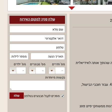
שלח פניה למקום האירוח
2
וויית אירוח יוקרתית ומפנקת. הוילה כוללת שישה חדרי שינה מעוצבים ויכולה להכיל עד 24 אורחים, מה שהופך אותה לאידיאלית
מס' חדרים
מס‘ מבוגרים
מס‘ ילדים
--
--
--
בקשות מיוחדות
הוילה מתגאה בעיצוב פנים יוקרתי הכולל מסכי LCD ו-HOT טלוויזיה בכבלים, לצד מטבח מאובזר עם כל מה שתצטרכו - מקרר, מדיח כלים, תנור, כיריים ותמי 4. עבור חובבי הבישול,
שלח
מסכים לקבל מבצעים בטלפון
נות ממשחקי פינג פונג