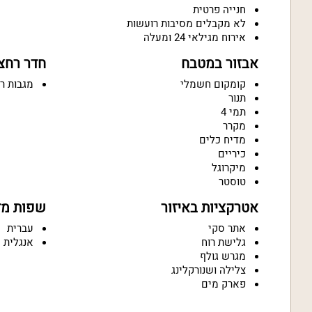
חנייה פרטית
לא מקבלים מסיבות רועשות
אירוח מגילאי 24 ומעלה
אבזור במטבח
חדר רחצ
קומקום חשמלי
מגבות ר
תנור
תמי 4
מקרר
מדיח כלים
כיריים
מיקרוגל
טוסטר
אטרקציות באיזור
שפות מד
אתר סקי
עברית
גלישת רוח
אנגלית
מגרש גולף
צלילה ושנורקלינג
פארק מים