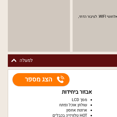
וילה קורנית מתאימה במיוחד לערבי חברה וימי הולדת, עם אפשרות להזמין שירותים נוספים בתיאום מראש. אירוח מגיל 24 ומעלה, תוכלו ליהנות מאינטרנט אלחוטי WIFI. לציבור הדתי,
למעלה
הצג מספר
אבזור ביחידות
מסך LCD
שולחן אוכל נפתח
ארונות אחסון
HOT טלוויזיה בכבלים