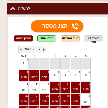
למעלה
הצג מספר
תאריך לא
חגים ומועדים
מבצע מוזל
תאריך תפוס
זמין
אוגוסט
2026
א
ב
ג
ד
ה
ו
שבת
1
8
7
6
5
4
3
2
15
14
13
12
11
10
9
פנוי
פנוי
פנוי
22
21
20
19
18
17
16
פנוי
29
28
27
26
25
24
23