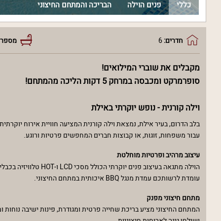
כללי
פנים הוילה
הבריכה והמתחם החיצוני
חדרים:
6
מספר 
מקבלים את שוברי המילואים!
סופרמרקט ומכבסה במרחק 5 דקות הליכה מהמתחם!
וילה קורנית - נופש יוקרתי באילת
עבור משפחות, זוגות, או קבוצות חברים המחפשים פרטיות ורוגע.
עיצוב מרהיב ופרטיות מוחלטת
עומדת לרשותכם עמדת מנגל BBQ איכותית במתחם החיצוני.
מתחם חיצוני מפנק
המתחם החיצוני מציע בריכת שחייה פרטית ומגודרת, פינות ישיבה נוחות ו
ושולחן גינה לארוחות חיצוניות.