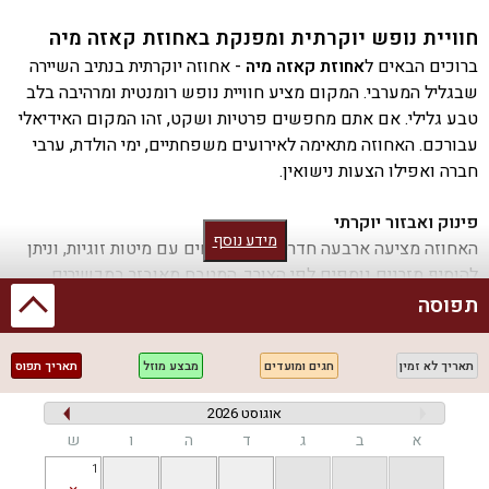
חוויית נופש יוקרתית ומפנקת באחוזת קאזה מיה
ברוכים הבאים ל
אחוזת קאזה מיה
- אחוזה יוקרתית בנתיב השיירה
שבגליל המערבי. המקום מציע חוויית נופש רומנטית ומרהיבה בלב
טבע גלילי. אם אתם מחפשים פרטיות ושקט, זהו המקום האידיאלי
עבורכם. האחוזה מתאימה לאירועים משפחתיים, ימי הולדת, ערבי
חברה ואפילו הצעות נישואין.
פינוק ואבזור יוקרתי
מידע נוסף
האחוזה מציעה ארבעה חדרי שינה מרווחים עם מיטות זוגיות, וניתן
להוסיף מזרנים נוספים לפי הצורך. המטבח מאובזר במכשירים
מתקדמים כמו מכונת אספרסו עם קפסולות, מדיח כלים ותמי 4.
תפוסה
תוכלו ליהנות מארוחות שף בהזמנה, כולל ארוחות כשרות או ללא
גלוטן - הכל בתיאום מראש ובתשלום נפרד.
תאריך לא זמין
חגים ומועדים
מבצע מוזל
תאריך תפוס
מתחם חיצוני מרהיב
אוגוסט 2026
במתחם החיצוני תוכלו להתרווח על מיטות שיזוף לצד בריכת שחייה
א
ב
ג
ד
ה
ו
ש
פרטית מחוממת ומגודרת. ישנה גם עמדת מנגל BBQ, פינות ישיבה
1
מפנקות ושולחן פינג פונג להנאה מירבית. כל אלו משתלבים עם