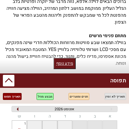
ברוכים הבאים לוילה אלפא, נווה מדבר של יוקרה ופרטיות בלב
הגליל העליון. ממוקמת במושב דלתון המרהיב, הווילה מציעה חוויה
מהפנטת לכל מי שמבקש להתפנק וליהנות מהטבע הפראי של
הצפון.
מתחם פנימי מרשים
בווילה תמצאו שבע סוויטות מרווחות הכוללות חדרי שינה מפנקים,
עם מסכי LCD ושרותי טלוויזיה בלוויין YES. המטבח המאובזר מכיל
מכונת אספרסו, מדיח כלים, ותנור, כדי להבטיח חוויית בישול מהנה
ונוחה.
מידע נוסף
מתחם חיצוני מפואר
תפוסה
בחצר הווילה תיהנו מבריכת שחייה פרטית, מחוממת ומגודרת. פינות
ישיבה יוקרתיות, מיטות שיזוף ועמדת מנגל BBQ (לא בשבת) יעמדו
תאריך לא זמין
חגים ומועדים
מבצע מוזל
תאריך תפוס
לרשותכם כדי להעניק לכם את ההנאה המושלמת תחת כיפת
השמיים.
אוגוסט 2026
א
ב
ג
ד
ה
ו
ש
פעילויות ואטרקציות מגוונות
1
הווילה מתאימה לזוגות, משפחות ואף להצעות נישואין. בסביבה