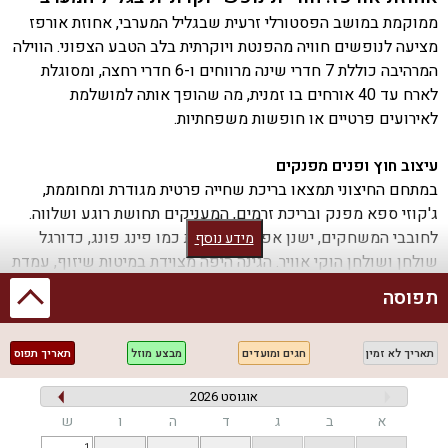
ממוקמת במושב הפסטורלי זרעית שבגליל המערבי, אחוזת אורפז
מציעה לנופשים חוויה מהפנטת ויוקרתית בלב הטבע הצפוני. הווילה
המרהיבה כוללת 7 חדרי שינה מרווחים ו-6 חדרי רחצה, ומסוגלת
לארח עד 40 אורחים בו זמנית, מה שהופך אותה למושלמת
לאירועים פרטיים או חופשות משפחתיות.
עיצוב חוץ ופנים מפנקים
במתחם החיצוני תמצאו בריכת שחייה פרטית מגודרת ומחוממת,
ג'קוזי ספא מפנק ובריכת זרמים, המעניקים תחושת רוגע ושלווה.
לחובבי המשחקים, ישנן אפשרויות רבות כמו פינג פונג, כדורגל
מידע נוסף
שולחן ושולחן הוקי אוויר. הגינה היפה מצוידת במיטות שיזוף, עמדת
מנגל BBQ ופינות ישיבה נוחות להנאתכם.
תפוסה
מטבח מאובזר וחוויית אירוח בלתי נשכחת
תאריך לא זמין
חגים ומועדים
מבצע מוזל
תאריך תפוס
המטבח המודרני של האחוזה כולל את כל מה שצריך להכנת ארוחות
מפנקות: מכונת אספרסו, מקרר גדול, מדיח כלים ואפילו תמי 4.
אוגוסט 2026
בנוסף, תוכלו ליהנות מארוחות שף כשרות וטבעוניות בהזמנה אישית
א
ב
ג
ד
ה
ו
ש
ובתשלום נוסף. למי שמחפש פרטיות ונוחות, האחוזה מספקת
1