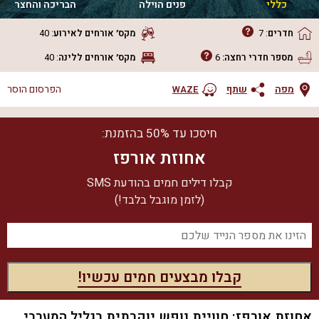
כללי
פנים הוילה
הבריכה והחצר
חדרים
:
7
מקס׳ אורחים
לאירוע
:
40
מספר חדרי רחצה:
6
מקס׳ אורחים
ללינה
:
40
מפה
שתף
הפרסום הוסר
WAZE
חיסכו עד 50% בהזמנת:
אחוזת אורפז
קבלו דילים חמים בהודעת SMS
(לזמן מוגבל בלבד!)
אחוזת אורפז: חוויית נופש יוקרתית בגליל המערבי