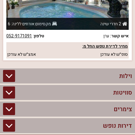
2 חדרי שינה
מקסימום אורחים ללינה: 6
איש קשר:
ערן
טלפון:
052-9171091
מחיר לדירת נופש החל מ:
סופ״ש
לא עודכן
אמצ״ש
לא עודכן
וילות
סוויטות
וילות בצפון
וילות להשכרה
צימרים
סוויטות בצפון
וילות למשפחות
צימרים לזוגות עם בריכה פרטית
דירות נופש
צימרים בצפון
וילות למסיבת רווקים