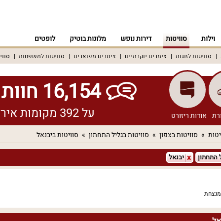
וילות
סוויטות
דירות נופש
מלונות בוטיק
לופטים
סוויטות לזוגות
צימרים יוקרתיים
צימרים מפוארים
סוויטות למשפחות
סווי
16,154 חוות דעת אמיתיות!
על 392 מקומות אירוח שונים ברחבי הארץ
רת
אודות ריזורט
יטות
סוויטות בצפון
סוויטות בגליל התחתון
סוויטות ביבנאל
 התחתון
יבנאל
מנצחת