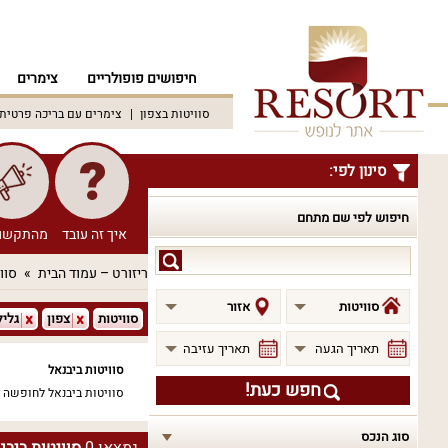
חיפושים פופולריים
צימרים
סוויטות בצפון
צימרים עם בריכה פרטית
סינון לפי:
חיפוש לפי שם מתחם
איך זה עובד
מהתקשו
חיפוש
ריזורט – עמוד הבית
סוו
לפי
שם
סוויטות
אזור
סוויטות
צפון
גליל
מתחם
תאריך הגעה
תאריך עזיבה
סוויטות ביבנאל
חפש כעת!
סוויטות ביבנאל לחופשה 
סוג הנכס