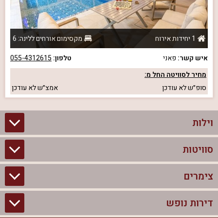
1 יחידות אירוח
מקסימום אורחים ללינה: 6
איש קשר:
פאני
טלפון:
055-4312615
מחיר לסוויטה החל מ:
סופ״ש
לא עודכן
אמצ״ש
לא עודכן
וילות
סוויטות
וילות בצפון
וילות להשכרה
צימרים
סוויטות בצפון
וילות למשפחות
צימרים לזוגות עם בריכה פרטית
דירות נופש
צימרים בצפון
וילות למסיבת רווקים