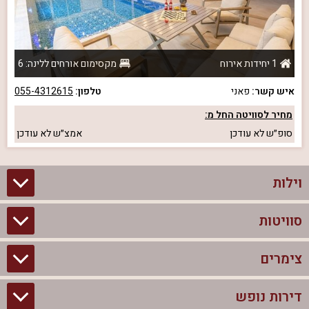
1 יחידות אירוח
מקסימום אורחים ללינה: 6
איש קשר:
פאני
טלפון:
055-4312615
מחיר לסוויטה החל מ:
סופ״ש
לא עודכן
אמצ״ש
לא עודכן
וילות
סוויטות
וילות בצפון
וילות להשכרה
צימרים
סוויטות בצפון
וילות למשפחות
צימרים לזוגות עם בריכה פרטית
דירות נופש
צימרים בצפון