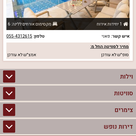
1 יחידות אירוח
מקסימום אורחים ללינה: 6
איש קשר:
פאני
טלפון:
055-4312615
מחיר לסוויטה החל מ:
סופ״ש
לא עודכן
אמצ״ש
לא עודכן
וילות
סוויטות
וילות בצפון
וילות להשכרה
צימרים
סוויטות בצפון
וילות למשפחות
צימרים לזוגות עם בריכה פרטית
דירות נופש
צימרים בצפון
וילות למסיבת רווקים