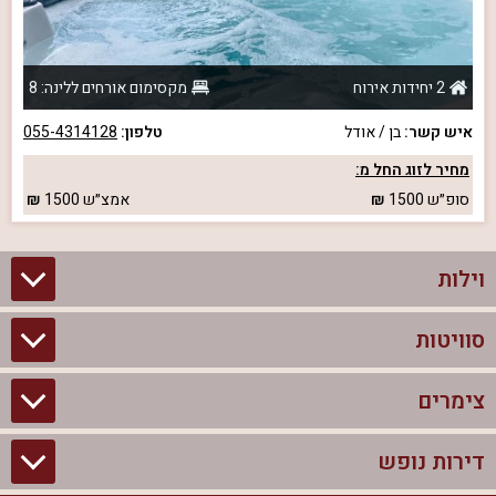
2 יחידות אירוח
מקסימום אורחים ללינה: 8
איש קשר:
בן / אודל
טלפון:
055-4314128
מחיר לזוג החל מ:
סופ״ש
1500
אמצ״ש
1500
וילות
סוויטות
וילות בצפון
וילות להשכרה
צימרים
סוויטות בצפון
וילות למשפחות
צימרים לזוגות עם בריכה פרטית
דירות נופש
צימרים בצפון
וילות למסיבת רווקים