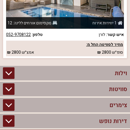
1 יחידות אירוח
מקסימום אורחים ללינה: 12
איש קשר:
לורן
טלפון:
052-9708122
מחיר לסוויטה החל מ:
סופ״ש
2800
אמצ״ש
2800
וילות
סוויטות
וילות בצפון
וילות להשכרה
צימרים
סוויטות בצפון
וילות למשפחות
צימרים לזוגות עם בריכה פרטית
דירות נופש
צימרים בצפון
וילות למסיבת רווקים