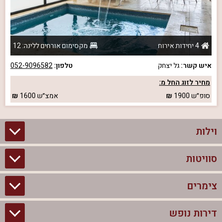
4 יחידות אירוח
מקסימום אורחים ללינה: 12
איש קשר:
גל יצחק
טלפון:
052-9096582
מחיר לזוג החל מ:
סופ״ש
1900
אמצ״ש
1600
וילות
סוויטות
וילות בצפון
וילות להשכרה
צימרים
סוויטות בצפון
וילות למשפחות
צימרים לזוגות עם בריכה פרטית
דירות נופש
צימרים בצפון