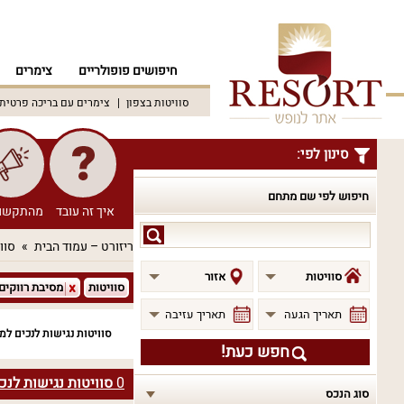
חיפושים פופולריים
צימרים
סוויטות בצפון
צימרים עם בריכה פרטית
סינון לפי:
חיפוש לפי שם מתחם
איך זה עובד
מהתקשו
חיפוש
ריזורט – עמוד הבית
סוו
לפי
שם
סוויטות
אזור
סוויטות
מסיבת רווקים
מתחם
תאריך הגעה
תאריך עזיבה
סוויטות נגישות לנכים למ
חפש כעת!
0
סוויטות נגישות לנכ
סוג הנכס